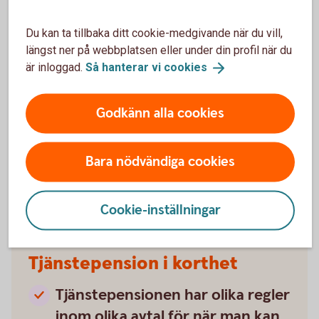
ta ut hela din pension samtidigt
Du kan ta tillbaka ditt cookie-medgivande när du vill,
Då fortsätter det sättas av pengar till din
längst ner på webbplatsen eller under din profil när du
pension.
är inloggad.
Så hanterar vi
cookies
Den allmänna pensionen betalas
ut så länge du lever
Godkänn alla cookies
Allmän pension från
staten
Bara nödvändiga cookies
Cookie-inställningar
Tjänstepension i korthet
Tjänstepensionen har olika regler
inom olika avtal för när man kan