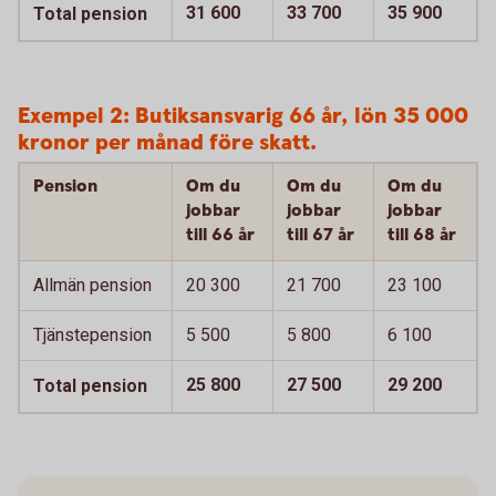
31 600
33 700
35 900
Total pension
Exempel 2: Butiksansvarig 66 år, lön 35 000
kronor per månad före skatt.
Pension
Om du
Om du
Om du
jobbar
jobbar
jobbar
till 66 år
till 67 år
till 68 år
Allmän pension
20 300
21 700
23 100
Tjänstepension
5 500
5 800
6 100
25 800
27 500
29 200
Total pension