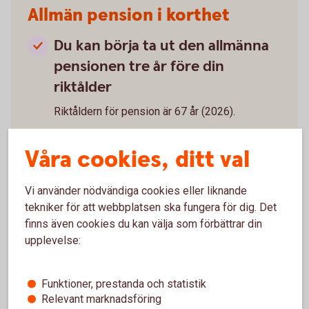
Allmän pension i korthet
Du kan börja ta ut den allmänna
pensionen tre år före din
riktålder
Riktåldern för pension är 67 år (2026).
Pensionsålder – när kan jag gå i
Våra cookies, ditt val
pension?
Den är flexibel
Vi använder nödvändiga cookies eller liknande
Även om du börjar ta ut den kan du ändra och
tekniker för att webbplatsen ska fungera för dig. Det
stoppa utbetalning.
finns även cookies du kan välja som förbättrar din
Du behöver inte ta ut hela
upplevelse:
pensionen på en gång
Välj att ta ut 25, 50, 75 eller 100 procent.
Funktioner, prestanda och statistik
Du kan fortsätta jobba heltid och
Relevant marknadsföring