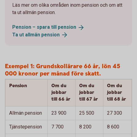
Läs mer om olika områden inom pension och om att
ta ut allmän pension.
Pension – spara till
pension
Ta ut allmän
pension
Exempel 1: Grundskollärare 66 år, lön 45
000 kronor per månad före skatt.
Pension
Om du
Om du
Om du
jobbar
jobbar
jobbar
till 66 år
till 67 år
till 68 år
Allmän pension
23 900
25 500
27 300
Tjänstepension
7 700
8 200
8 600