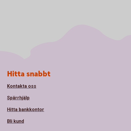
Sidfot
Hitta snabbt
Kontakta oss
Spärrhjälp
Hitta bankkontor
Bli kund