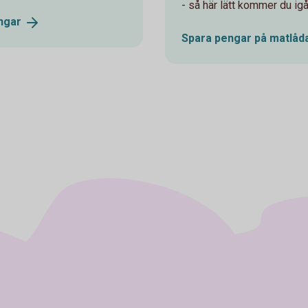
- så här lätt kommer du ig
ngar
Spara pengar på
matlåd