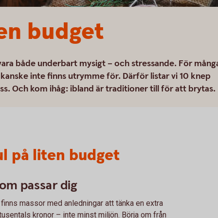
iten budget
 vara både underbart mysigt – och stressande. För mång
kanske inte finns utrymme för. Därför listar vi 10 knep
 Och kom ihåg: ibland är traditioner till för att brytas.
ul på liten budget
som passar dig
 finns massor med anledningar att tänka en extra
tusentals kronor – inte minst miljön. Börja om från