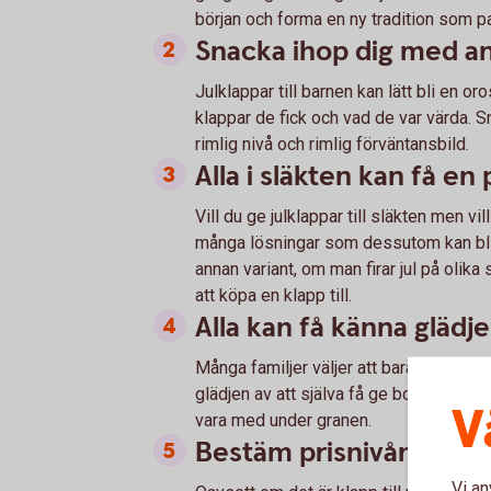
början och forma en ny tradition som p
Snacka ihop dig med an
Julklappar till barnen kan lätt bli en 
klappar de fick och vad de var värda. S
rimlig nivå och rimlig förväntansbild.
Alla i släkten kan få en
Vill du ge julklappar till släkten men v
många lösningar som dessutom kan bli 
annan variant, om man firar jul på olika s
att köpa en klapp till.
Alla kan få känna glädje
Många familjer väljer att bara köpa kla
glädjen av att själva få ge bort en klapp
V
vara med under granen.
Bestäm prisnivån på ju
Vi an