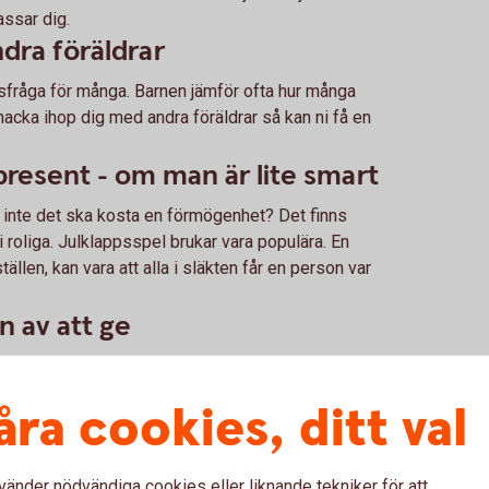
assar dig.
dra föräldrar
orosfråga för många. Barnen jämför ofta hur många
nacka ihop dig med andra föräldrar så kan ni få en
 present - om man är lite smart
ill inte det ska kosta en förmögenhet? Det finns
roliga. Julklappsspel brukar vara populära. En
tällen, kan vara att alla i släkten får en person var
n av att ge
ppar till barnen. Men barnen kan också få känna
. De kan ju slå in något egengjort. Alla ska ju få
åra cookies, ditt val
lklappen
vänder nödvändiga cookies eller liknande tekniker för att