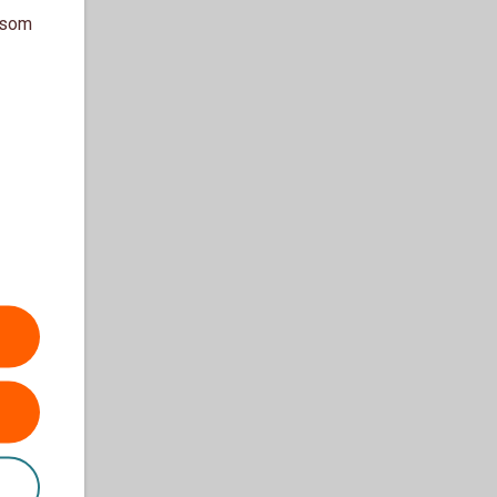
a som
a