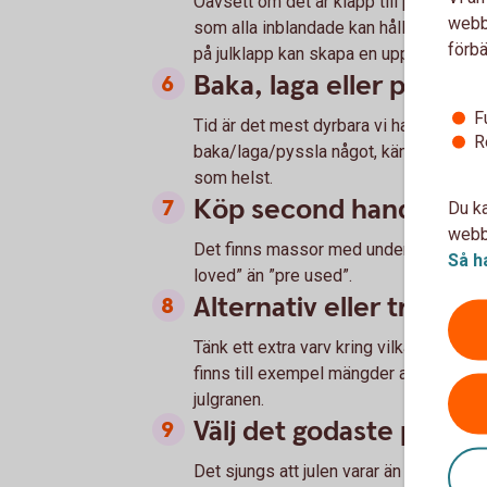
Oavsett om det är klapp till partnern e
webbp
som alla inblandade kan hålla sig till
förbä
på julklapp kan skapa en upptrissning - 
Baka, laga eller pyssla d
F
Tid är det mest dyrbara vi har idag och a
R
baka/laga/pyssla något, känns ofta mer
som helst.
Köp second hand
Du ka
webbp
Det finns massor med underbara saker 
Så h
loved” än ”pre used”.
Alternativ eller traditio
Tänk ett extra varv kring vilka utgifter 
finns till exempel mängder av alternati
julgranen.
Välj det godaste på jul
Det sjungs att julen varar än till påska,