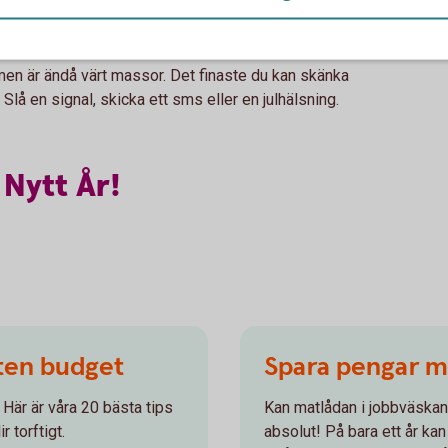
erkligen äter av.
n något annat
 men är ändå värt massor. Det finaste du kan skänka
Slå en signal, skicka ett sms eller en julhälsning.
Nytt
År!
iten budget
Spara pengar me
Här är våra 20 bästa tips
Kan matlådan i jobbväskan 
r torftigt.
absolut! På bara ett år kan