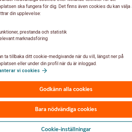
ller bästisen, är det bra att bestämma en prisnivå
latsen ska fungera för dig. Det finns även cookies du kan välj
. Ovetskapen om hur mycket andra tänker spendera
ttrar din upplevelse:
ingen vill ju verka snål.
in julklapp
unktioner, prestanda och statistik
tt någon har använt sin tid till att
elevant marknadsföring
 värdefullt och personligt än vilken köpt present
n ta tillbaka ditt cookie-medgivande när du vill, längst ner på
latsen eller under din profil när du är inloggad.
som kan bli perfekta presenter. Tänk mer ”pre
anterar vi
cookies
nell? Var kreativ, allt behöver inte kost
Godkänn alla cookies
julen innebär och vilka som är viktiga för dig. Det
va och kreativa lösningar på den traditionella
Bara nödvändiga cookies
bordet
 men tänk på julmaten inte ska hålla lika länge.
Cookie-inställningar