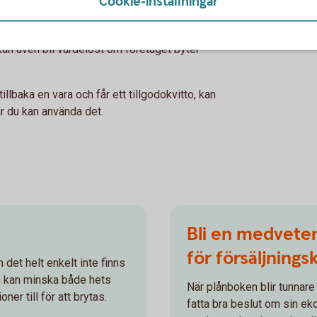
Cookie-inställningar
presentkortet mot kontanter och att det har en
änge det gäller – presentkortet blir nämligen
 kan även bli värdelöst om företaget byter
lbaka en vara och får ett tillgodokvitto, kan
r du kan använda det.
Bli en medveten
för försäljning
 det helt enkelt inte finns
om kan minska både hets
När plånboken blir tunnare
ner till för att brytas.
fatta bra beslut om sin eko