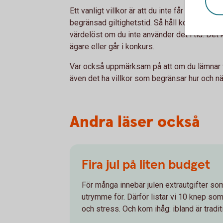
Ett vanligt villkor är att du inte får byta in 
begränsad giltighetstid. Så håll koll på hur l
värdelöst om du inte använder det i tid. Det
ägare eller går i konkurs.
Var också uppmärksam på att om du lämnar til
även det ha villkor som begränsar hur och nä
Andra läser också
Fira jul på liten budget
För många innebär julen extrautgifter som
utrymme för. Därför listar vi 10 knep s
och stress. Och kom ihåg: ibland är traditio