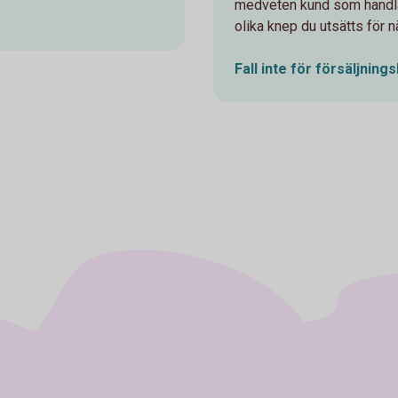
medveten kund som handlar 
olika knep du utsätts för n
Fall inte för
försäljning