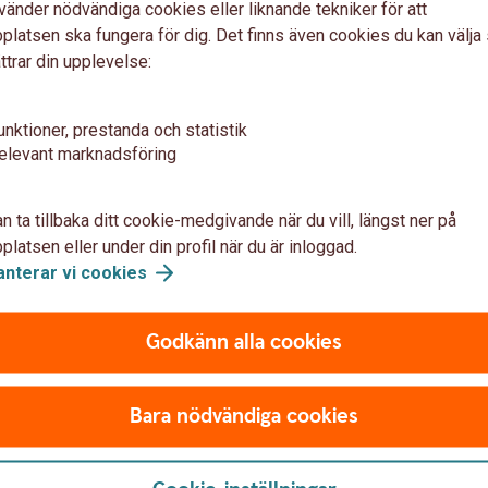
ans eller utanför affärslokaler gäller 14
vänder nödvändiga cookies eller liknande tekniker för att
 utan anledning ångra avtalet och få tillbaka
latsen ska fungera för dig. Det finns även cookies du kan välj
vissa avdrag för till exempel att du själv
ttrar din upplevelse:
unktioner, prestanda och statistik
te gäller:
elevant marknadsföring
llverkad för dig
n ta tillbaka ditt cookie-medgivande när du vill, längst ner på
pel olika livsmedel
latsen eller under din profil när du är inloggad.
ll exempel underkläder
anterar vi
cookies
(du kan ha möjlighet att avboka eller omboka,
Godkänn alla cookies
godokvitto
Bara nödvändiga cookies
e och få. Men det finns en del saker att
esentkortet som bestämmer villkoren.