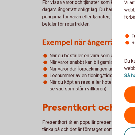
För vissa varor och tjänster som köps på dist
Vi an
dagars ångerrätt enligt lag. Du har då rätt att
webbp
pengarna för varan eller tjänsten, ibland med 
förbä
betalar för returfrakten.
F
Exempel när ångerrätten in
R
När du beställer en vara som är specialti
Du ka
När varor snabbt kan bli gamla, till exem
webbp
När varor där förpackningen är bruten, ti
Så h
Lösnummer av en tidning/tidskrift
När du köpt en resa eller hotellvistelse 
se vad som står i villkoren)
Presentkort och till
Presentkort är en populär present att både g
tänka på och det är företaget som säljer pr