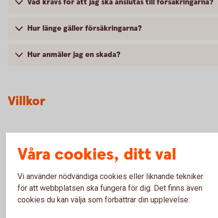
Vad krävs för att jag ska anslutas till försäkringarna?
Hur länge gäller försäkringarna?
Hur anmäler jag en skada?
Villkor
Gruppliv – villkor från 2021-02-01 (pdf)
Våra cookies, ditt val
Gruppliv – villkor från 2017-04-01 (pdf)
Gruppliv – för- och efterköpsinfo 2021-02-01 (pdf)
Vi använder nödvändiga cookies eller liknande tekniker
Gruppliv – för- och efterköpsinfo 2017-04-01 (pdf)
för att webbplatsen ska fungera för dig. Det finns även
Betalskydd – förköpsinfo 2025-10-01 (pdf)
cookies du kan välja som förbättrar din upplevelse:
Betalskydd – villkor 2025-10-01 (pdf)