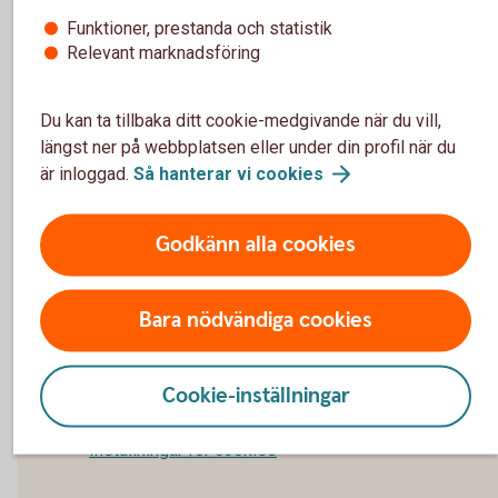
Betalskydd – tidigare villkor från 2015-07-01 (pdf)
Funktioner, prestanda och statistik
Betalskydd – tidigare villkor från 2011-01-01 (pdf)
Relevant marknadsföring
Faktablad – Betalskydd Medlemslån (pdf)
Du kan ta tillbaka ditt cookie-medgivande när du vill,
längst ner på webbplatsen eller under din profil när du
Blanketter
är inloggad.
Så hanterar vi
cookies
Godkänn alla cookies
Ångerblankett Betalskydd (pdf)
Bara nödvändiga cookies
För att se detta innehåll behöver du först godkänna
Cookie-inställningar
cookies för Funktioner, prestanda och statistik.
Inställningar för cookies