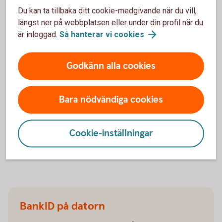
Du kan ta tillbaka ditt cookie-medgivande när du vill,
Legitimera dig på mobilen eller
längst ner på webbplatsen eller under din profil när du
datorn – skaffa e-legitimation
är inloggad.
Så hanterar vi
cookies
Godkänn alla cookies
Mobilt BankID
Med mobilt BankID kan du legitimera dig med
Bara nödvändiga cookies
mobilen - när och var du vill. Läs mer om hur det
fungerar och beställ Mobilt BankID.
Cookie-inställningar
Mobilt
BankID
BankID på datorn