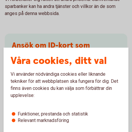
sparbanker kan ha andra tjänster och villkor än de som
anges på denna webbsida.
Ansök om ID-kort som
legitimation
Våra cookies, ditt val
Om du ska ansöka om eller förnya ditt fysiska ID-
Vi använder nödvändiga cookies eller liknande
kort så gör du det hos Skatteverket. Läs mer om hur
tekniker för att webbplatsen ska fungera för dig. Det
du gör på deras webbplats.
finns även cookies du kan välja som förbättrar din
upplevelse:
Ansök om ID-kort som legitimation
(skatteverket.se)
Funktioner, prestanda och statistik
Relevant marknadsföring