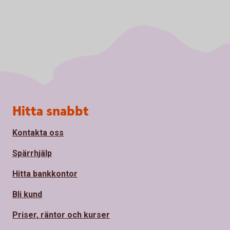
Sidfot
Hitta snabbt
Kontakta oss
Spärrhjälp
Hitta bankkontor
Bli kund
Priser, räntor och kurser