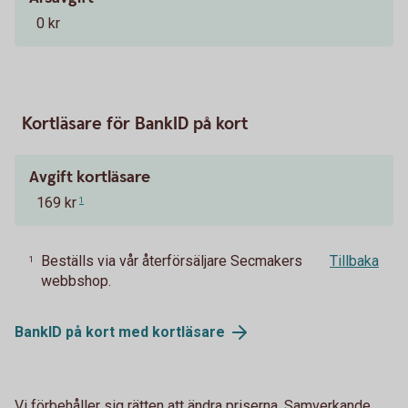
0 kr
Kortläsare för BankID på kort
Avgift kortläsare
169 kr
1
Beställs via vår återförsäljare Secmakers
Tillbaka
1
webbshop.
BankID på kort med
kortläsare
Vi förbehåller sig rätten att ändra priserna. Samverkande