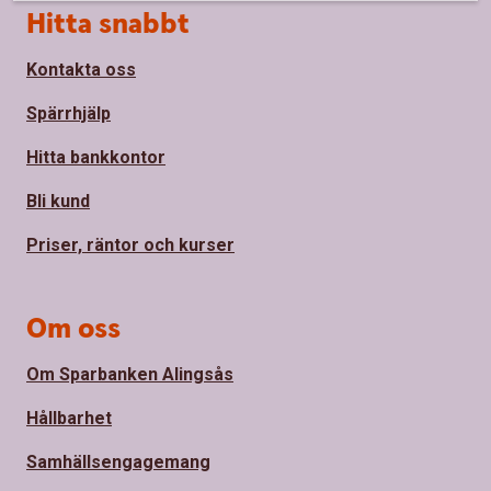
Sidfot
Hitta snabbt
Kontakta oss
Spärrhjälp
Hitta bankkontor
Bli kund
Priser, räntor och kurser
Om oss
Om Sparbanken Alingsås
Hållbarhet
Samhällsengagemang