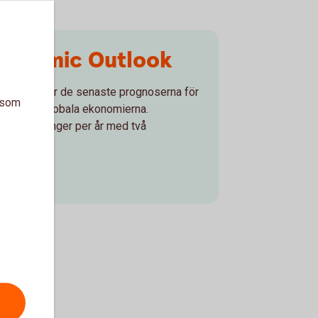
conomic Outlook
 presenterar de senaste prognoserna för
a som
iktigaste globala ekonomierna.
mer två gånger per år med två
look