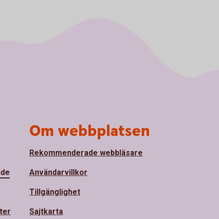
Om webbplatsen
Rekommenderade webbläsare
nde
Användarvillkor
Tillgänglighet
ter
Sajtkarta