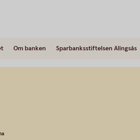
et
Om banken
Sparbanksstiftelsen Alingsås
na