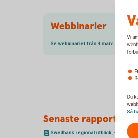
V
Webbinarier
Vi an
Se webbinariet från 4 mars
2026
webbp
förbä
F
R
Du ka
webbp
Så h
Senaste rapporten
Swedbank regional utblick, 4 mars 20