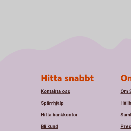
Sidfot
Hitta snabbt
Om
Kontakta oss
Om S
Spärrhjälp
Håll
Hitta bankkontor
Sam
Bli kund
Pre