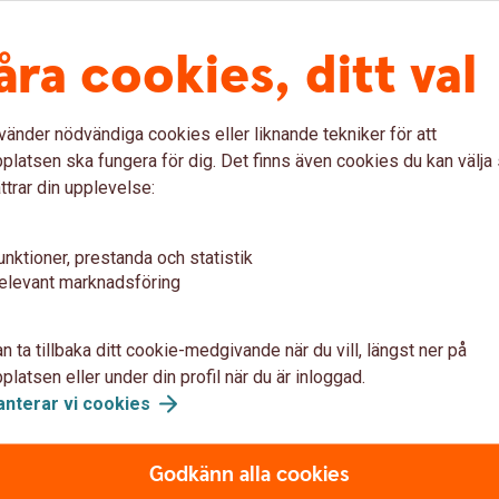
åra cookies, ditt val
Swedbank E
vänder nödvändiga cookies eller liknande tekniker för att
Bankens konjunkturrapport
latsen ska fungera för dig. Det finns även cookies du kan välj
Sverige, Baltikum och de v
ttrar din upplevelse:
Konjunkturrapporten utkom
uppdateringar däremellan.
unktioner, prestanda och statistik
Swedbank Economic
Out
elevant marknadsföring
n ta tillbaka ditt cookie-medgivande när du vill, längst ner på
latsen eller under din profil när du är inloggad.
anterar vi
cookies
Godkänn alla cookies
26