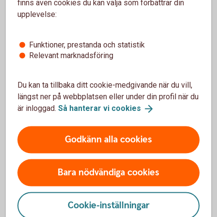
påverkar miljön (E), social hållbarhet (S), samt hur
finns även cookies du kan välja som förbättrar din
bolaget styrs (G).
upplevelse:
Vad är
hållbarhet?
Funktioner, prestanda och statistik
Policy för hantering av hållbarhetsrisk (pdf)
Relevant marknadsföring
Du kan ta tillbaka ditt cookie-medgivande när du vill,
längst ner på webbplatsen eller under din profil när du
är inloggad.
Så hanterar vi
cookies
EU:s nya regelverk
EU:s nya regelverk för finansmarknaden syftar till att
Godkänn alla cookies
styra kapital mot hållbara investeringar för att nå
hållbarhetsmålen. Läs mer om taxonomin, SFDR,
MiFID2 och IDD.
Bara nödvändiga cookies
EU:s nya
regelverk
Cookie-inställningar