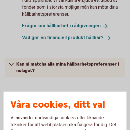
i ditt sparande. Vi vill kunna erbjuda ett utbud av
fonder som i största möjliga mån kan möta dina
hållbarhetspreferenser.
Frågor om hållbarhet i
rådgivningen
Vad gör en finansiell produkt
hållbar?
Kan ni matcha alla mina hållbarhetspreferenser i
nuläget?
Våra cookies, ditt val
Vad är hållbarhet?
Ett sätt att förklara hållbarhet på är genom begreppet
Vi använder nödvändiga cookies eller liknande
ESG. Det är ett sätt att analysera hur en verksamhet
tekniker för att webbplatsen ska fungera för dig. Det