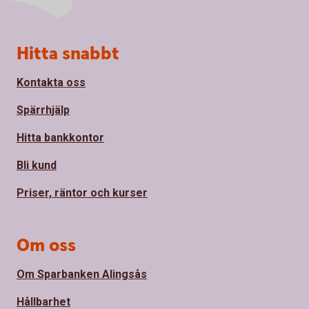
Sidfot
Hitta snabbt
Kontakta oss
Spärrhjälp
Hitta bankkontor
Bli kund
Priser, räntor och kurser
Om oss
Om Sparbanken Alingsås
Hållbarhet