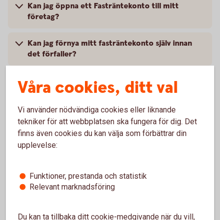
Kan jag öppna ett Fasträntekonto till mitt
företag?
Kan jag förnya mitt fasträntekonto själv innan
det förfaller?
Går det att ha ett gemensamt fasträntekonto?
Våra cookies, ditt val
Varför står det ett minusbelopp på
Vi använder nödvändiga cookies eller liknande
fasträntekontot när det förfaller?
tekniker för att webbplatsen ska fungera för dig. Det
finns även cookies du kan välja som förbättrar din
Villkor och övrig information
upplevelse:
Funktioner, prestanda och statistik
Relevant marknadsföring
Du kanske också är intresserad av
Du kan ta tillbaka ditt cookie-medgivande när du vill,