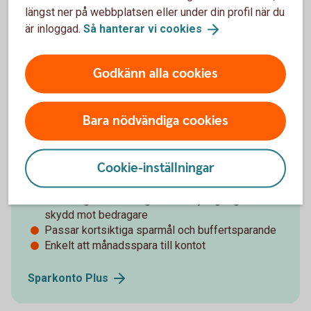
längst ner på webbplatsen eller under din profil när du
är inloggad.
Så hanterar vi
cookies
Sparkonto Plus – extra skydd mot
bedrägerier
Godkänn alla cookies
Kontot är för dig som vill ha ökat skydd mot
bedrägerier. Du kan ta ut pengarna när du vill.
Bara nödvändiga cookies
Pengarna landar på ditt konto efter tre kalenderdagar
– vilket ger extra skydd mot bedragare för du får tid
att tänka efter. Kontot omfattas av
Cookie-inställningar
insättningsgarantin
.
Fria uttag med tre dagars fördröjning – ger ökat
skydd mot bedragare
Passar kortsiktiga sparmål och buffertsparande
Enkelt att månadsspara till kontot
Sparkonto
Plus