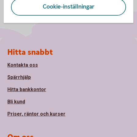
Cookie-inställningar
Sidfot
Hitta snabbt
Kontakta oss
Spärrhjälp
Hitta bankkontor
Bli kund
Priser, räntor och kurser