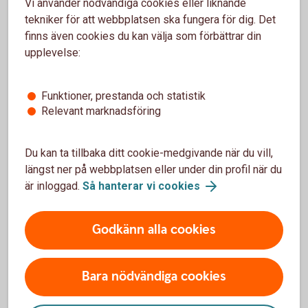
ekonomitips för att skapa ännu större trygghet och ännu
Vi använder nödvändiga cookies eller liknande
bättre förutsättningar för framtiden och hör gärna av dig till
tekniker för att webbplatsen ska fungera för dig. Det
din rådgivare för att diskutera din ekonomi. Vi finns här för
finns även cookies du kan välja som förbättrar din
dig!
upplevelse:
Jag vill avsluta med att tacka dig för förtroendet att få ha
Funktioner, prestanda och statistik
dig som kund, och önska dig en härlig ledighet över
Relevant marknadsföring
helgerna.
Du kan ta tillbaka ditt cookie-medgivande när du vill,
God Jul och Gott Nytt År!
längst ner på webbplatsen eller under din profil när du
Staffan Svantesson
är inloggad.
Så hanterar vi cookies
VD
Godkänn alla cookies
Bara nödvändiga cookies