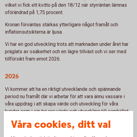
vilket vi fick ett kvitto på den 18/12 när styrräntan lämnas
oförändrad på 1,75 procent.
Kronan förväntas stärkas ytterligare något framåt och
inflationsutsikterna är ljusa.
Vi har en god utveckling trots att marknaden under året har
präglats av osäkerhet och en lägre tillväxt och vi ser med
tillförsikt fram emot 2026.
2026
Vi kommer att ha en riktigt utvecklande och spännande
period nu framåt där vi arbetar för att vara ännu vassare i
våra uppdrag i att skapa värde och utveckling för våra
kunder som i sin tur ger värde och utveckling till samhället.
Våra cookies, ditt val
Vi finns här för att hjälpa dig med din ekonomi och ta gärna
del av de viktiga artiklarna om framtidsfullmakt och