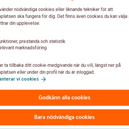
t när något händer.
Fullmakter
vänder nödvändiga cookies eller liknande tekniker för att
latsen ska fungera för dig. Det finns även cookies du kan välj
ttrar din upplevelse:
pa till med
unktioner, prestanda och statistik
elevant marknadsföring
Trygghet
n ta tillbaka ditt cookie-medgivande när du vill, längst ner på
ina inkomster blir lägre. Hellre
Vi hjälper dig med liv- och sa
latsen eller under din profil när du är inloggad.
t spara på som passar dig, din
familjejuridik, till exempel te
anterar vi
cookies
Försäkringar
Familjejuridik och juridiska
Godkänn alla cookies
Bara nödvändiga cookies
Annat boende