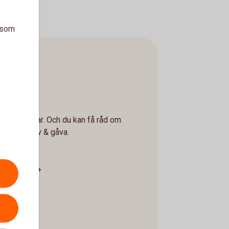
a som
kförsäkringar. Och du kan få råd om
stamente, arv & gåva.
tjänster