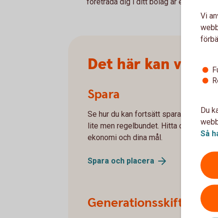
företräda dig i ditt bolag är en trygghe
Vi an
webbp
förbä
Det här kan vi hjäl
F
R
Spara
Du ka
Se hur du kan fortsätt spara trots att d
webbp
lite men regelbundet. Hitta det sätt at
Så h
ekonomi och dina mål.
Spara och
placera
Generationsskifte