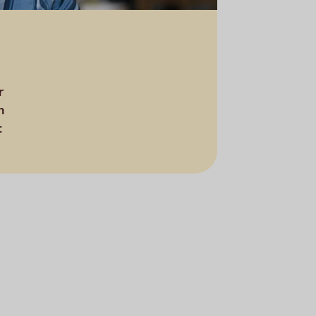
r
h
t