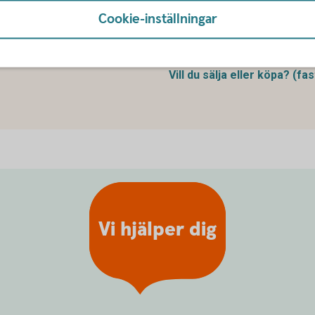
ler har andra stora tillgångar?
Vi reder ut hur det funkar att 
Cookie-inställningar
erblick på hur det går att göra
kontantinsats, amortera & skat
Allt om
bolån
Vill du sälja eller köpa?
(fas
Vi hjälper dig