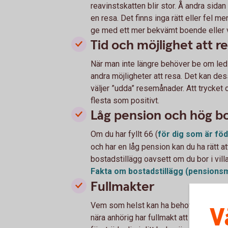
reavinstskatten blir stor. Å andra sidan
en resa. Det finns inga rätt eller fel me
ge med ett mer bekvämt boende eller vil
Tid och möjlighet att r
När man inte längre behöver be om ledig
andra möjligheter att resa. Det kan d
väljer ”udda” resemånader. Att trycket 
flesta som positivt.
Låg pension och hög 
Om du har fyllt 66 (
för dig som är fö
och har en låg pension kan du ha rätt a
bostadstillägg oavsett om du bor i villa
Fakta om bostadstillägg
(pensions
Fullmakter
Vem som helst kan ha behov av hjälp ibl
V
nära anhörig har fullmakt att till exemp