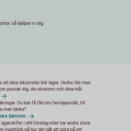
ntor så hjälper vi dig.
 att dina inkomster blir lägre. Hellre lite men
som passar dig, din ekonomi och dina mål.
.
ringar. Du kan få råd om familjejuridik, till
ka man tänka?
iska
tjänster.
ägarskifte i ditt företag eller har andra stora
en överblick på hur det går att göra på ett