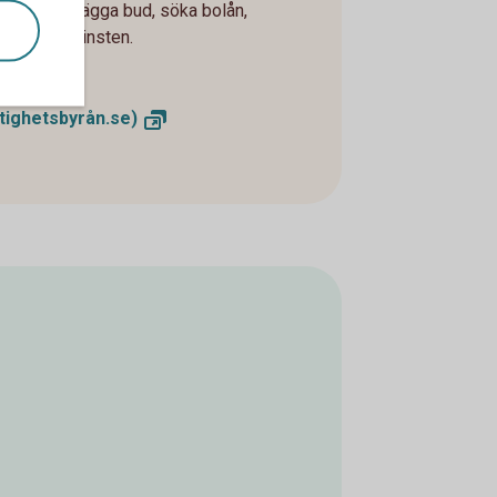
köpa/sälja, lägga bud, söka bolån,
ta för reavinsten.
tighetsbyrån.se)