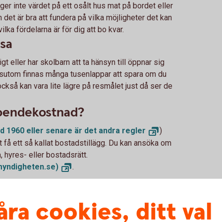
 ger inte värdet på ett osålt hus mat på bordet eller
n det är bra att fundera på vilka möjligheter det kan
ka fördelarna är för dig att bo kvar.
esa
t eller har skolbarn att ta hänsyn till öppnar sig
essutom finnas många tusenlappar att spara om du
också kan vara lite lägre på resmålet just då ser de
boendekostnad?
dd 1960 eller senare är det andra
regler
)
tt få ett så kallat bostadstillägg. Du kan ansöka om
, hyres- eller bostadsrätt.
myndigheten.se)
.
and. Att i förväg ha ordnat så att en god vän eller
åra cookies, ditt val
el hämta mediciner, betala dina räkningar eller