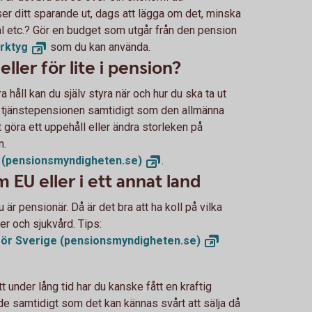
ser ditt sparande ut, dags att lägga om det, minska
vtal etc.? Gör en budget som utgår från den pension
rktyg
som du kan använda.
ller för lite i pension?
a håll kan du själv styra när och hur du ska ta ut
ut tjänstepensionen samtidigt som den allmänna
göra ett uppehåll eller ändra storleken på
n.
g
(pensionsmyndigheten.se)
.
EU eller i ett annat land
 är pensionär. Då är det bra att ha koll på vilka
er och sjukvård. Tips:
för Sverige
(pensionsmyndigheten.se)
tt under lång tid har du kanske fått en kraftig
de samtidigt som det kan kännas svårt att sälja då