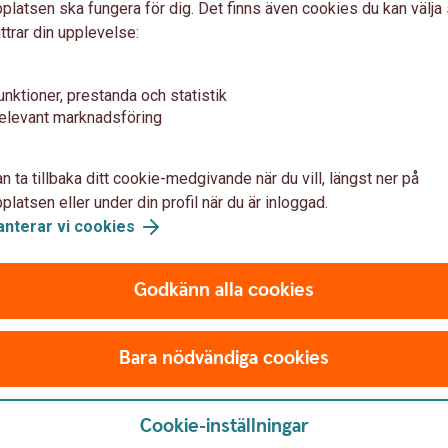
latsen ska fungera för dig. Det finns även cookies du kan välj
n en kock för att diskutera kokböcker.
ttrar din upplevelse:
 för andra året i rad
unktioner, prestanda och statistik
elevant marknadsföring
Karin Erlandsson från Åland kommer i
 Vårgårda. Det är starten kan man säga. I
are besöker elever på Kulturen och
n ta tillbaka ditt cookie-medgivande när du vill, längst ner på
ta olika författare under året. Det har vi
latsen eller under din profil när du är inloggad.
omar som vill bli författare eller tecknare.
anterar vi cookies
Godkänn alla cookies
 en av förutsättningarna för att kunna delta i
amför allt handlar det om alla härliga
Bara nödvändiga cookies
som kan handla om sorg, glädje, kärlek eller
jektet och en idé vi har för framtiden är att
Cookie-inställningar