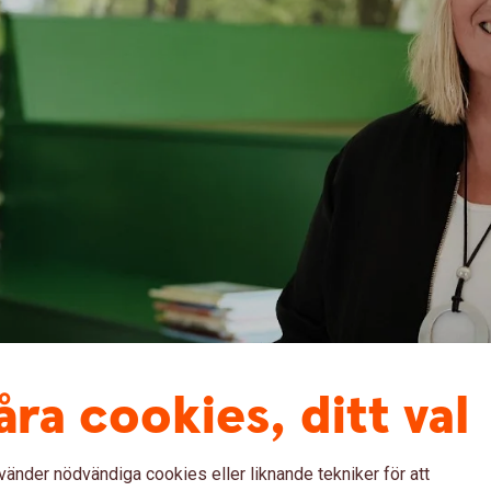
åra cookies, ditt val
, menar Carola Gustavsson som är språk-läs-
vänder nödvändiga cookies eller liknande tekniker för att
ga gillar till exempel kokböcker och i höst