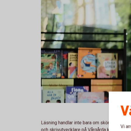
V
Läsning handlar inte bara om skönlitteratur
Vi an
och skrivutvecklare på Vårgårda kommun. Mån