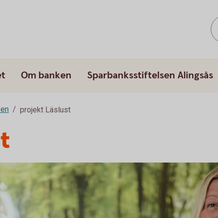
et
Om banken
Sparbanksstiftelsen Alingsås
sen
projekt Läslust
t