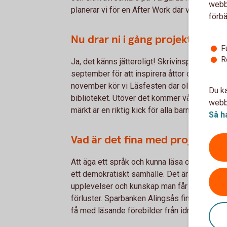
webbp
planerar vi för en After Work där vi bjuder i
förbä
Nu drar ni i gång projekt Läslust
F
R
Ja, det känns jätteroligt! Skrivinspiratören 
september för att inspirera åttor och fyror i
november kör vi Läsfesten där olika författ
Du ka
biblioteket. Utöver det kommer våra elever mö
webbp
märkt är en riktig kick för alla barn och ungd
Så h
Vad är det fina med projektet?
Att äga ett språk och kunna läsa och skriva är
ett demokratiskt samhälle. Det är fint. Men fr
upplevelser och kunskap man får via böcker, 
förluster. Sparbanken Alingsås finansierar pro
få med läsande förebilder från idrottslivet.