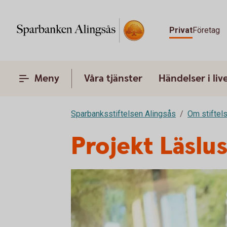
Privat
Företag
Meny
Våra tjänster
Händelser i liv
Sparbanksstiftelsen Alingsås
Om stiftel
Projekt Läslus