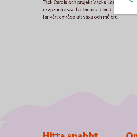
Tack Carola och projekt Väcka Läslust för ert v
skapa intresse för läsning bland barn och un
får vårt område att växa och må bra.
Sidfot
Hitta snabbt
Om