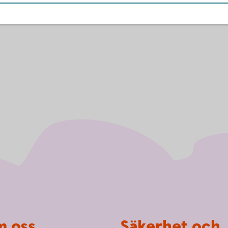
iktiga arbete. Vi gillar hur brinner för att
ga i Vårgårda. Tillsammans är vi starka och
 oss
Säkerhet och