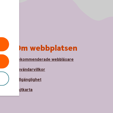
Om webbplatsen
Rekommenderade webbläsare
nde
Användarvillkor
Tillgänglighet
ter
Sajtkarta