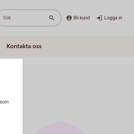
Sök
Bli kund
Logga in
Kontakta oss
a som