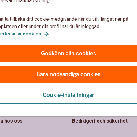
elevant marknadsföring
n ta tillbaka ditt cookie-medgivande när du vill, längst ner på
latsen eller under din profil när du är inloggad.
anterar vi
cookies
Godkänn alla cookies
 oss
Säkerhet och
integritet
parbanken Alingsås
Bara nödvändiga cookies
barhet
Ta tillbaka cookie-medgiva
Cookie-inställningar
hällsengagemang
Så hanterar vi cookies
ss
Behandling av personuppgif
a hos oss
Bedrägeri och säkerhet