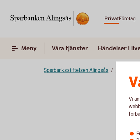
Privat
Företag
Meny
Våra tjänster
Händelser i liv
Sparbanksstiftelsen Alingsås
Rörelse på
V
Vi an
webbp
förbä
F