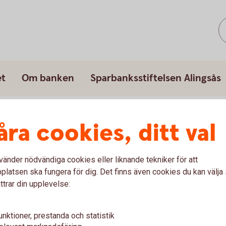
et
Om banken
Sparbanksstiftelsen Alingsås
 rast
Rörelse på rast Lena skola
åra cookies, ditt val
vänder nödvändiga cookies eller liknande tekniker för att
latsen ska fungera för dig. Det finns även cookies du kan välj
ttrar din upplevelse:
unktioner, prestanda och statistik