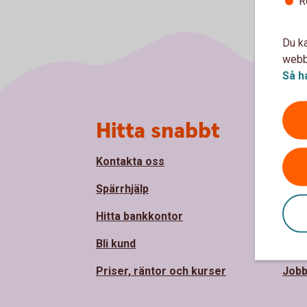
R
Du ka
webbp
Så h
Sidfot
Hitta snabbt
Om
Kontakta oss
Om S
Spärrhjälp
Håll
Hitta bankkontor
Sam
Bli kund
Pre
Priser, räntor och kurser
Jobb