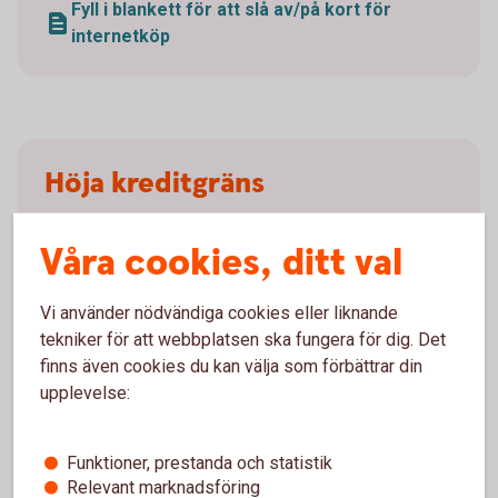
Fyll i blankett för att slå av/på kort för
internetköp
Höja kreditgräns
Vill du höja kreditgränsen för ditt kort gör du det
Våra cookies, ditt val
genom att skicka in en ansökan. Fyll i
ansökningsblanketten nedan och skicka in den via
post eller genom att mejla den till
Vi använder nödvändiga cookies eller liknande
business.card@entercard.
com
.
tekniker för att webbplatsen ska fungera för dig. Det
finns även cookies du kan välja som förbättrar din
Är du ensam firmatecknare kan du även ansöka
upplevelse:
digitalt genom Entercards ansökningsformulär.
Funktioner, prestanda och statistik
Fyll i ansökningsblankett för höjd kreditgräns
Relevant marknadsföring
(pdf)