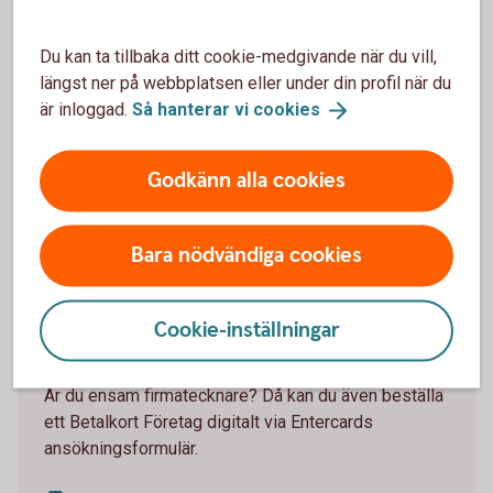
Ansök digitalt om höjd kreditgräns som ensam
firmatecknare
Du kan ta tillbaka ditt cookie-medgivande när du vill,
längst ner på webbplatsen eller under din profil när du
är inloggad.
Så hanterar vi
cookies
Godkänn alla cookies
Beställ kort till en kollega
Behöver en kollega på företaget ett företagskort?
Bara nödvändiga cookies
Du kan enkelt beställa det om du är firmatecknare
genom att skicka in en beställningsblankett via post
eller genom att mejla den till
Cookie-inställningar
business.card@entercard.
com
.
Är du ensam firmatecknare? Då kan du även beställa
ett Betalkort Företag digitalt via Entercards
ansökningsformulär.