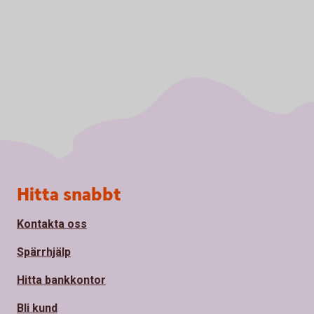
Sidfot
Hitta snabbt
Kontakta oss
Spärrhjälp
Hitta bankkontor
Bli kund