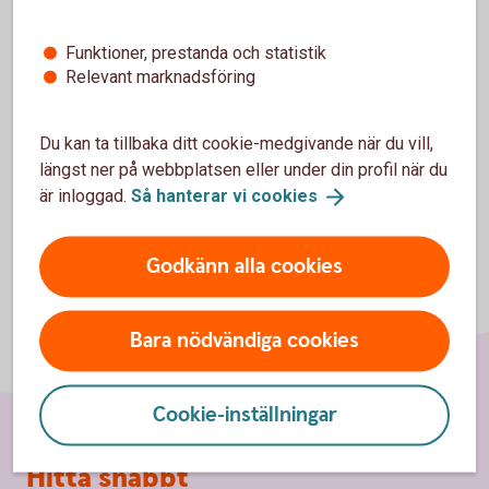
godkänna cookies för Funktioner, prestanda
och statistik.
Funktioner, prestanda och statistik
Relevant marknadsföring
Inställningar för cookies
Du kan ta tillbaka ditt cookie-medgivande när du vill,
längst ner på webbplatsen eller under din profil när du
är inloggad.
Så hanterar vi
cookies
Godkänn alla cookies
Bara nödvändiga cookies
Cookie-inställningar
Sidfot
Hitta snabbt