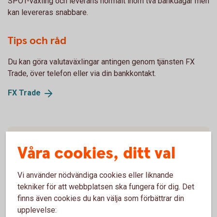
SPOT-växling och leverans normalt inom två bankdagar men
kan levereras snabbare.
Tips och råd
Du kan göra valutaväxlingar antingen genom tjänsten FX
Trade, över telefon eller via din bankkontakt.
FX
Trade
Pris
Våra cookies, ditt val
Skaffa tjänsten
Vi använder nödvändiga cookies eller liknande
tekniker för att webbplatsen ska fungera för dig. Det
finns även cookies du kan välja som förbättrar din
upplevelse:
För att se detta innehåll behöver du först