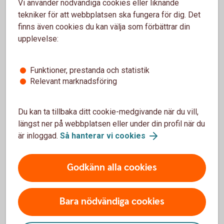
Vi använder nödvändiga cookies eller liknande
tekniker för att webbplatsen ska fungera för dig. Det
För överblick och affärer, dygnet runt, världen
finns även cookies du kan välja som förbättrar din
över
upplevelse:
Funktioner, prestanda och statistik
Relevant marknadsföring
För att se detta innehåll behöver du först
godkänna cookies för Funktioner, prestanda
Du kan ta tillbaka ditt cookie-medgivande när du vill,
och statistik.
längst ner på webbplatsen eller under din profil när du
Inställningar för cookies
är inloggad.
Så hanterar vi cookies
Godkänn alla cookies
Bara nödvändiga cookies