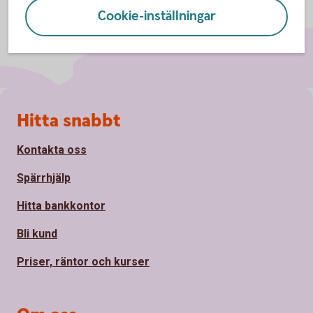
Cookie-inställningar
Sidfot
Hitta snabbt
Kontakta oss
Spärrhjälp
Hitta bankkontor
Bli kund
Priser, räntor och kurser