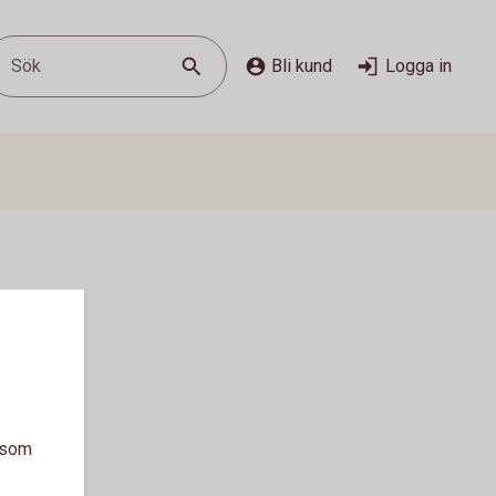
Sök
Bli kund
Logga in
a som