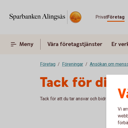
Privat
Företag
Meny
Våra företagstjänster
Er ve
Företag
Föreningar
Ansökan om menssk
Tack för din 
V
Tack för att du tar ansvar och bidrar till ett 
Vi an
webbp
förbä