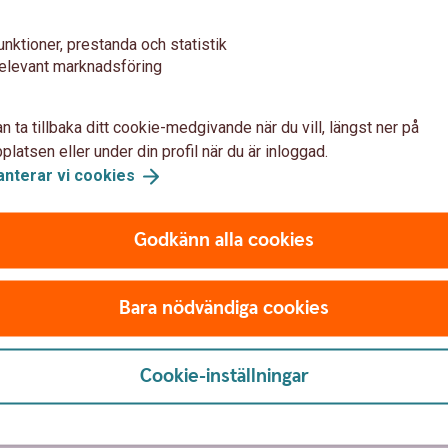
unktioner, prestanda och statistik
elevant marknadsföring
n ta tillbaka ditt cookie-medgivande när du vill, längst ner på
latsen eller under din profil när du är inloggad.
anterar vi
cookies
Godkänn alla cookies
Bara nödvändiga cookies
 oss
Säkerhet och
integritet
Cookie-inställningar
parbanken Alingsås
barhet
Ta tillbaka cookie-medgiva