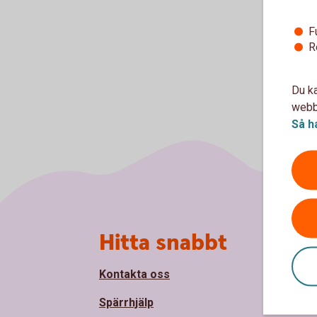
F
R
Du ka
webbp
Så h
Sidfot
Hitta snabbt
Om
Kontakta oss
Om S
Spärrhjälp
Håll