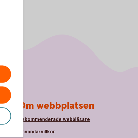
Om webbplatsen
Rekommenderade webbläsare
nde
Användarvillkor