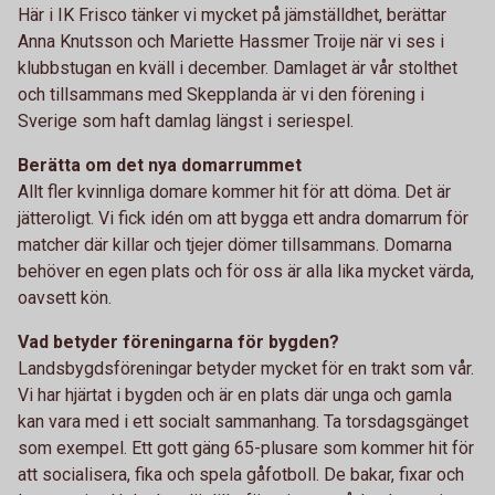
Här i IK Frisco tänker vi mycket på jämställdhet, berättar
Anna Knutsson och Mariette Hassmer Troije när vi ses i
klubbstugan en kväll i december. Damlaget är vår stolthet
och tillsammans med Skepplanda är vi den förening i
Sverige som haft damlag längst i seriespel.
Berätta om det nya domarrummet
Allt fler kvinnliga domare kommer hit för att döma. Det är
jätteroligt. Vi fick idén om att bygga ett andra domarrum för
matcher där killar och tjejer dömer tillsammans. Domarna
behöver en egen plats och för oss är alla lika mycket värda,
oavsett kön.
Vad betyder föreningarna för bygden?
Landsbygdsföreningar betyder mycket för en trakt som vår.
Vi har hjärtat i bygden och är en plats där unga och gamla
kan vara med i ett socialt sammanhang. Ta torsdagsgänget
som exempel. Ett gott gäng 65-plusare som kommer hit för
att socialisera, fika och spela gåfotboll. De bakar, fixar och