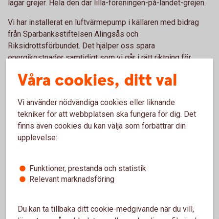
lagar grejer. Hela den där lilla-föreningen-på-landet-grejen.
Vi har installerat en luftvärmepump i källaren med bidrag
från Sparbanksstiftelsen Alingsås och
Riksidrottsförbundet. Det hjälper oss spara
energikostnader samtidigt som vi går i rätt riktning för
klimatet. Och så behöver vi inte åka hit för att se till
Våra cookies, ditt val
pelletspannan dagligen.
Tack IK Frisco för ert viktiga arbete. Vi gillar hur ni skapar
Vi använder nödvändiga cookies eller liknande
gemenskap i bygden. Tillsammans är vi starka och får vårt
tekniker för att webbplatsen ska fungera för dig. Det
område att växa och må bra.
finns även cookies du kan välja som förbättrar din
upplevelse:
Funktioner, prestanda och statistik
Relevant marknadsföring
Du kan ta tillbaka ditt cookie-medgivande när du vill,