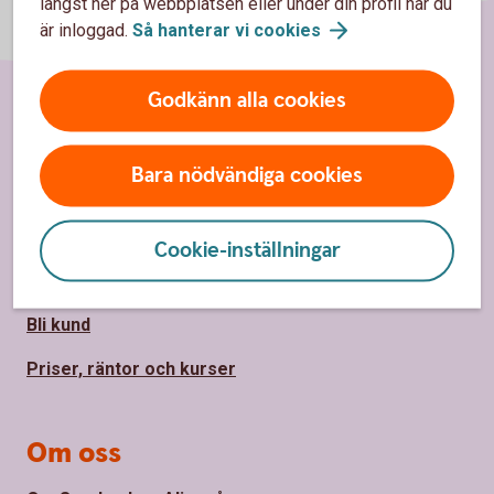
längst ner på webbplatsen eller under din profil när du
är inloggad.
Så hanterar vi
cookies
Godkänn alla cookies
Sidfot
Hitta snabbt
Bara nödvändiga cookies
Kontakta oss
Spärrhjälp
Cookie-inställningar
Hitta bankkontor
Bli kund
Priser, räntor och kurser
Om oss