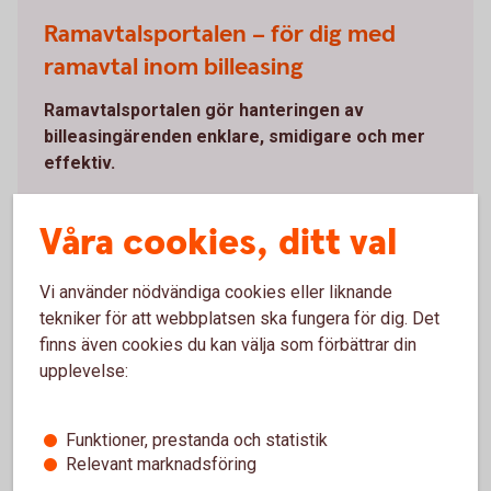
Ramavtalsportalen – för dig med
ramavtal inom billeasing
Ramavtalsportalen gör hanteringen av
billeasingärenden enklare, smidigare och mer
effektiv.
Information och funktioner samlat på ett ställe.
Våra cookies, ditt val
Följ status på dina ärenden digitalt, ladda ner
rapporter och administrera användare.
Digital signering av dokument gör processen
Vi använder nödvändiga cookies eller liknande
både smidigare och tryggare.
tekniker för att webbplatsen ska fungera för dig. Det
Frigör tid med kortare ledtider.
finns även cookies du kan välja som förbättrar din
upplevelse:
Du som redan har åtkomst når portalen genom att
klicka på Logga in – Objektfinansiering – Portal
Leasing och Avbetalning.
Funktioner, prestanda och statistik
Relevant marknadsföring
Logga in i internetbanken och nå