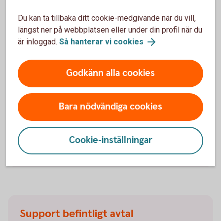
Ramavtalsportalen
Du kan ta tillbaka ditt cookie-medgivande när du vill,
längst ner på webbplatsen eller under din profil när du
är inloggad.
Så hanterar vi cookies
Trygghet med en bilförsäkring
Godkänn alla cookies
Behöver du en bilförsäkring till din företagsbil? Våra
försäkringar har ett omfattande skydd och smidig
Bara nödvändiga cookies
skadehantering. Försäkringen gäller även vid leasing
av bil. Försäkringsgivare är Tre Kronor Försäkring AB.
Cookie-inställningar
Bilförsäkring företag
Support befintligt avtal