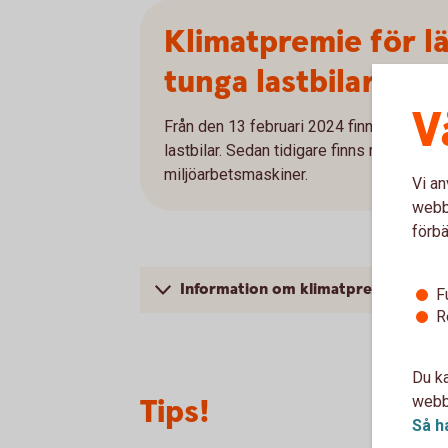
Klimatpremie för lät
tunga lastbilar oc
V
Från den 13 februari 2024 finns en klimatp
lastbilar. Sedan tidigare finns motsvaran
miljöarbetsmaskiner.
Vi an
webbp
förbä
Information om klimatpremien och 
F
R
Du ka
Tips!
webbp
Så h