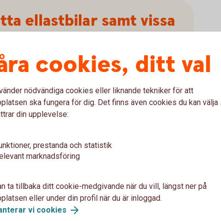
ta ellastbilar samt vissa
h miljöarbetsmaskiner
åra cookies, ditt val
remie till stöd för inköp av eldrivna lätta
de klimatpremie för vissa tunga lastbilar och
vänder nödvändiga cookies eller liknande tekniker för att
latsen ska fungera för dig. Det finns även cookies du kan välj
ttrar din upplevelse:
ansökan
unktioner, prestanda och statistik
elevant marknadsföring
n ta tillbaka ditt cookie-medgivande när du vill, längst ner på
latsen eller under din profil när du är inloggad.
anterar vi cookies