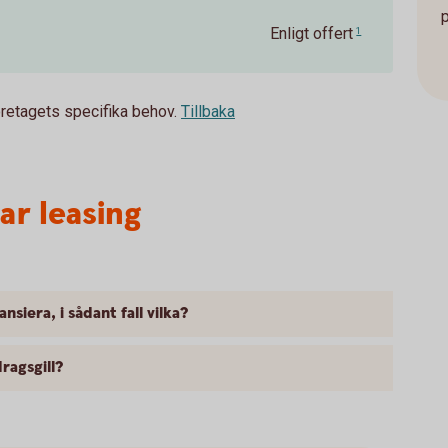
Enligt offert
1
öretagets specifika behov.
Tillbaka
ar leasing
nsiera, i sådant fall vilka?
ragsgill?