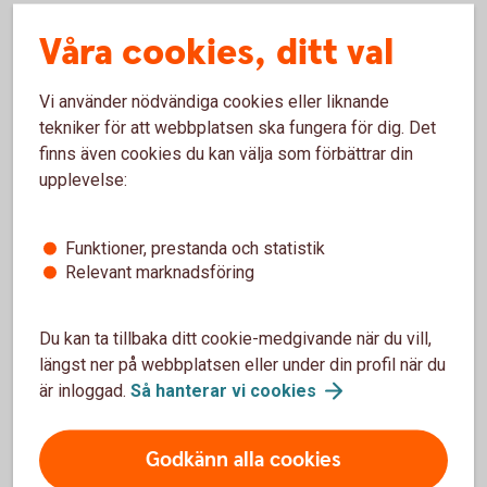
Räntetak och räntegolv köps och säljs till aktuellt
Våra cookies, ditt val
marknadspris.
Lägsta nominella belopp är 10 miljoner kronor.
Ett ramavtal tecknas med banken.
Vi använder nödvändiga cookies eller liknande
Premien betalas eller erhålls i procent på beloppet.
tekniker för att webbplatsen ska fungera för dig. Det
Räntetak respektive räntegolv kallas även Caps and
finns även cookies du kan välja som förbättrar din
Floors.
upplevelse:
Funktioner, prestanda och statistik
Relevant marknadsföring
Kontakta oss för offert/pris
Rådgivning
Du kan ta tillbaka ditt cookie-medgivande när du vill,
längst ner på webbplatsen eller under din profil när du
är inloggad.
Så hanterar vi
cookies
Fler sätt att hantera ränterisker
Godkänn alla cookies