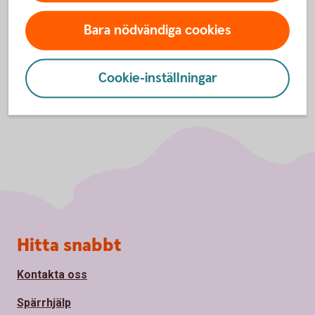
Swaption och
ränteswap
Bara nödvändiga cookies
Cookie-inställningar
Sidfot
Hitta snabbt
Kontakta oss
Spärrhjälp