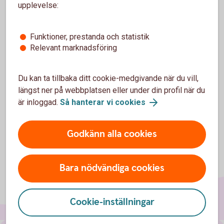
upplevelse:
via prenumeration och på torget i Alingsås. Direkt från
gården. Färskare blir det inte.
Funktioner, prestanda och statistik
Tack Östängs Gård för ert viktiga arbete. Vi gillar hur hållbart
Relevant marknadsföring
ni driver ert jordbruk och att ni inspirerar andra att satsa.
Tillsammans är vi starka och får vårt område att växa och
Du kan ta tillbaka ditt cookie-medgivande när du vill,
må bra.
längst ner på webbplatsen eller under din profil när du
är inloggad.
Så hanterar vi cookies
Godkänn alla cookies
Bara nödvändiga cookies
Cookie-inställningar