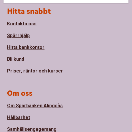
Sidfot
Hitta snabbt
Kontakta oss
Spärrhjälp
Hitta bankkontor
Bli kund
Priser, räntor och kurser
Om oss
Om Sparbanken Alingsås
Hållbarhet
Samhällsengagemang