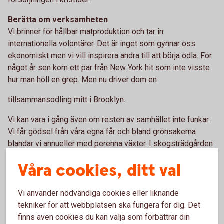
Berätta om verksamheten
Vi brinner för hållbar matproduktion och tar in
internationella volontärer. Det är inget som gynnar oss
ekonomiskt men vi vill inspirera andra till att börja odla. För
något år sen kom ett par från New York hit som inte visste
hur man höll en grep. Men nu driver dom en
tillsammansodling mitt i Brooklyn.
Vi kan vara i gång även om resten av samhället inte funkar.
Vi får gödsel från våra egna får och bland grönsakerna
blandar vi annueller med perenna växter. I skogsträdgården
odlar vi specialväxter som valnöt och sichuanpeppar. Och
Våra cookies, ditt val
så har vi äpplemusteri, lammkött, ägg och honung.
Hur går det?
Vi använder nödvändiga cookies eller liknande
Med tanke på att det är ett otroligt äppleår har vi full fart
tekniker för att webbplatsen ska fungera för dig. Det
i musteriet. Med sju veckor kvar av säsongen har vi redan
finns även cookies du kan välja som förbättrar din
mustat 2,4 ton äpplen. Vi säljer våra varor i vår gårdsbutik,