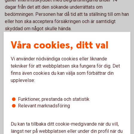
dagar från det att den sökande underrättats om
bedömningen. Personen har då tid att ta ställning till om han
eller hon ska acceptera försäkringen och är samtidigt
skyddad om något skulle hända.
Våra cookies, ditt val
Fullt arbetsför
Vi använder nödvändiga cookies eller liknande
Fullt arbetsför är det enklaste hälsoprövningssättet, det
tekniker för att webbplatsen ska fungera för dig. Det
används för grupper av anställda eller i speciella
finns även cookies du kan välja som förbättrar din
pensionsplaner.
upplevelse:
I ett företag där minst 5 personer i företaget ansluts till
Swedbank Pensionsplan, räcker det normalt med att
Funktioner, prestanda och statistik
arbetsgivaren intygar fullt arbetsför för de anställda.
Relevant marknadsföring
Försäkringsskyddet börjar då gälla från och med dagen
efter att ansökan skickats in.
Du kan ta tillbaka ditt cookie-medgivande när du vill,
längst ner på webbplatsen eller under din profil när du