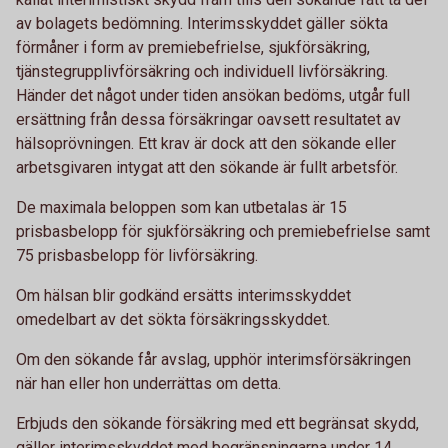
av bolagets bedömning. Interimsskyddet gäller sökta
förmåner i form av premiebefrielse, sjukförsäkring,
tjänstegrupplivförsäkring och individuell livförsäkring.
Händer det något under tiden ansökan bedöms, utgår full
ersättning från dessa försäkringar oavsett resultatet av
hälsoprövningen. Ett krav är dock att den sökande eller
arbetsgivaren intygat att den sökande är fullt arbetsför.
De maximala beloppen som kan utbetalas är 15
prisbasbelopp för sjukförsäkring och premiebefrielse samt
75 prisbasbelopp för livförsäkring.
Om hälsan blir godkänd ersätts interimsskyddet
omedelbart av det sökta försäkringsskyddet.
Om den sökande får avslag, upphör interimsförsäkringen
när han eller hon underrättas om detta.
Erbjuds den sökande försäkring med ett begränsat skydd,
gäller interimsskyddet med begränsningarna under 14