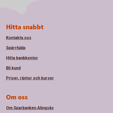
Sidfot
Hitta snabbt
Kontakta oss
Spärrhjälp
Hitta bankkontor
Bli kund
Priser, räntor och kurser
Om oss
Om Sparbanken Alingsås