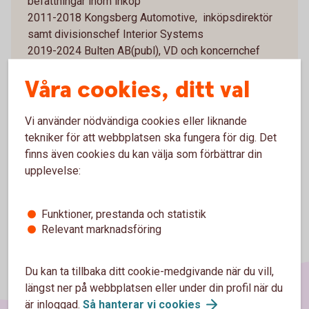
befattningar inom inköp
2011-2018 Kongsberg Automotive, inköpsdirektör
samt divisionschef Interior Systems
2019-2024 Bulten AB(publ), VD och koncernchef
Övriga styrelseuppdrag och förtroendeuppdrag
Våra cookies, ditt val
Sentient AB, rådgivare
Hybrid Alliance, grundare och styrelseledamot
Vi använder nödvändiga cookies eller liknande
tekniker för att webbplatsen ska fungera för dig. Det
finns även cookies du kan välja som förbättrar din
upplevelse:
Funktioner, prestanda och statistik
Relevant marknadsföring
Du kan ta tillbaka ditt cookie-medgivande när du vill,
längst ner på webbplatsen eller under din profil när du
är inloggad.
Så hanterar vi
cookies