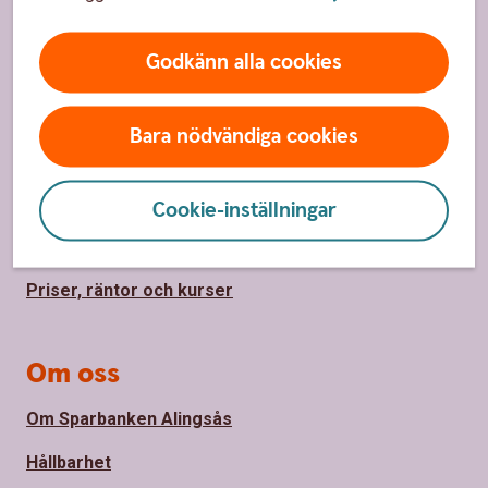
Sidfot
Godkänn alla cookies
Hitta snabbt
Kontakta oss
Bara nödvändiga cookies
Spärrhjälp
Hitta bankkontor
Cookie-inställningar
Bli kund
Priser, räntor och kurser
Om oss
Om Sparbanken Alingsås
Hållbarhet