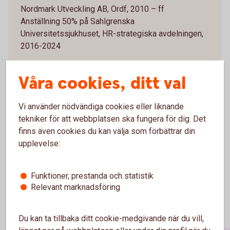
Nordmark Utveckling AB, Ordf, 2010 – ff
Anställning 50% på Sahlgrenska
Universitetssjukhuset, HR-strategiska avdelningen,
2016-2024
Våra cookies, ditt val
Övriga styrelseuppdrag och förtroendeuppdrag
Nordmark Utveckling AB, Ordförande
Sparbankernas Ägareförening, Styrelseledamot
Vi använder nödvändiga cookies eller liknande
Styrelseakademien Väst, Ledamot
tekniker för att webbplatsen ska fungera för dig. Det
finns även cookies du kan välja som förbättrar din
upplevelse:
Funktioner, prestanda och statistik
Relevant marknadsföring
Du kan ta tillbaka ditt cookie-medgivande när du vill,