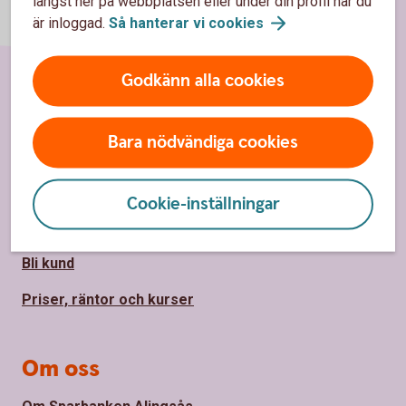
längst ner på webbplatsen eller under din profil när du
är inloggad.
Så hanterar vi
cookies
Godkänn alla cookies
Sidfot
Hitta snabbt
Bara nödvändiga cookies
Kontakta oss
Spärrhjälp
Cookie-inställningar
Hitta bankkontor
Bli kund
Priser, räntor och kurser
Om oss