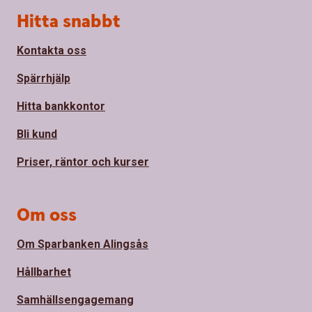
Sidfot
Hitta snabbt
Kontakta oss
Spärrhjälp
Hitta bankkontor
Bli kund
Priser, räntor och kurser
Om oss
Om Sparbanken Alingsås
Hållbarhet
Samhällsengagemang