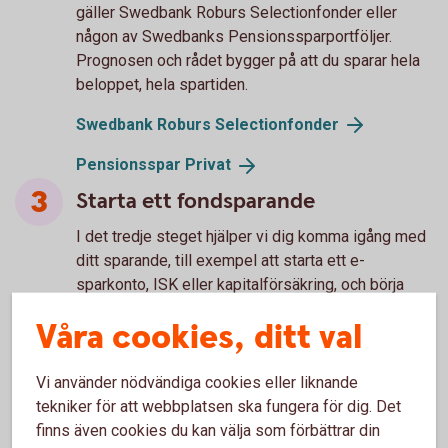
gäller Swedbank Roburs Selectionfonder eller
någon av Swedbanks Pensionssparportföljer.
Prognosen och rådet bygger på att du sparar hela
beloppet, hela spartiden.
Swedbank Roburs
Selectionfonder
Pensionsspar
Privat
Starta ett fondsparande
I det tredje steget hjälper vi dig komma igång med
ditt sparande, till exempel att starta ett e-
sparkonto, ISK eller kapitalförsäkring, och börja
månadsspara i en viss fond. Du väljer själv om du
Våra cookies, ditt val
vill gå vidare direkt och köpa fonder enligt rådet
eller vänta. Vill du fundera på saken så gäller rådet
i 7 dagar.
Vi använder nödvändiga cookies eller liknande
tekniker för att webbplatsen ska fungera för dig. Det
finns även cookies du kan välja som förbättrar din