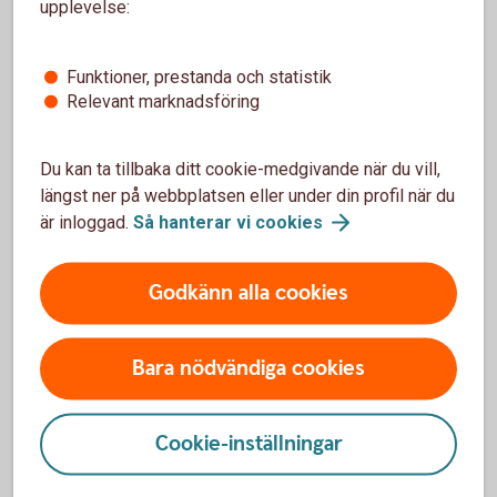
upplevelse:
Funktioner, prestanda och statistik
Relevant marknadsföring
Du kan ta tillbaka ditt cookie-medgivande när du vill,
längst ner på webbplatsen eller under din profil när du
är inloggad.
Så hanterar vi
cookies
Närma dig dina drömmar
Godkänn alla cookies
Med rådgivningen vill vi hjälpa dig komma igång med
ett sparande som gör att du kommer närmare dina
Bara nödvändiga cookies
mål. Ett sparande med så hög avkastning som
möjligt utifrån dina förutsättningar:
Dina ekonomiska förutsättningar
Cookie-inställningar
Din spartid
Din syn på risk