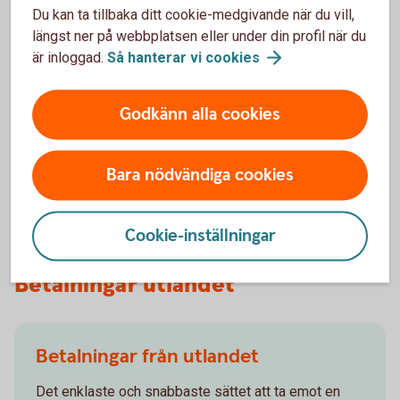
Kontanter
Du kan ta tillbaka ditt cookie-medgivande när du vill,
längst ner på webbplatsen eller under din profil när du
är inloggad.
Så hanterar vi
cookies
Expressbetalning
Godkänn alla cookies
Betala snabbt och säkert online. Signera med Mobilt
BankID och transaktionen är klar.
Bara nödvändiga cookies
Expressbetalning
Cookie-inställningar
Betalningar utlandet
Betalningar från utlandet
Det enklaste och snabbaste sättet att ta emot en