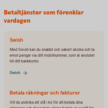
Betaltjänster som förenklar
vardagen
Swish
Med Swish kan du snabbt och säkert skicka och ta
emot pengar via ditt mobilnummer, som är anslutet
till ditt bankkonto.
Swish
Betala räkningar och fakturor
Vill du undvika att stå i kö för att betala dina