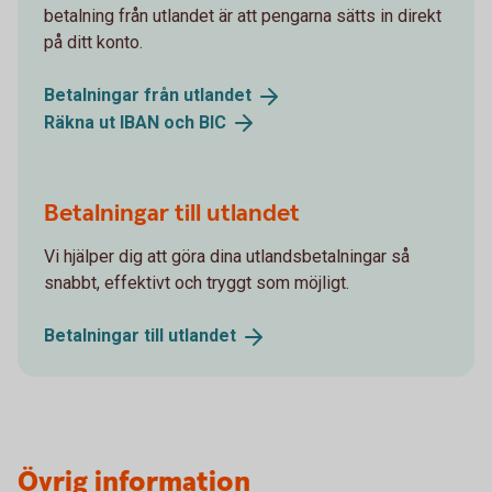
betalning från utlandet är att pengarna sätts in direkt
på ditt konto.
Betalningar från
utlandet
Räkna ut IBAN och
BIC
Betalningar till utlandet
Vi hjälper dig att göra dina utlandsbetalningar så
snabbt, effektivt och tryggt som möjligt.
Betalningar till
utlandet
Övrig information