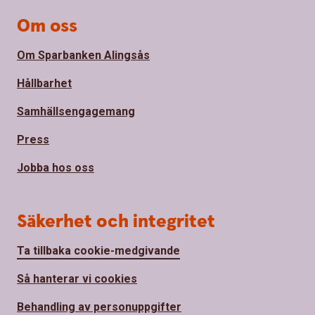
Om oss
Om Sparbanken Alingsås
Hållbarhet
Samhällsengagemang
Press
Jobba hos oss
Säkerhet och integritet
Ta tillbaka cookie-medgivande
Så hanterar vi cookies
Behandling av personuppgifter