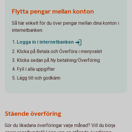
Flytta pengar mellan konton
Så här enkelt för du över pengar mellan dina konton i
internetbanken:
Logga in i
internetbanken
Klicka på Betala och Överföra i menyvalet
Klicka sedan på Ny betalning/Överföring
Fyll i alla uppgifter
Lägg till och godkänn
Stående överföring
Gör du likadana överföringar varje månad? Vill du börja