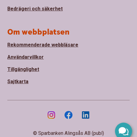
Bedrägeri och säkerhet
Om webbplatsen
Rekommenderade webbläsare
Användarvillkor
Tillgänglighet
Sajtkarta
© Sparbanken Alingsås AB (publ)