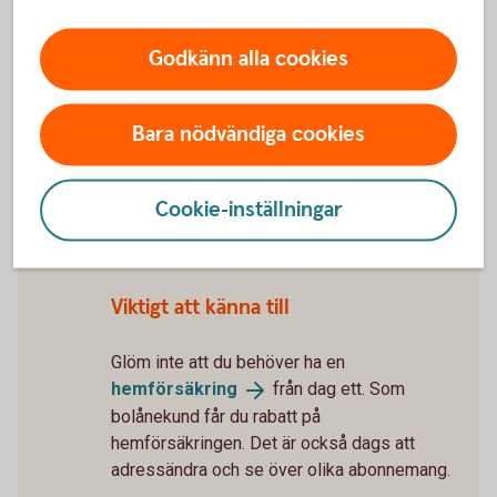
5 tips när du flyttar
ihop
Tillträde
Godkänn alla cookies
Snart får du nycklarna till ditt nya hem.
Mäklaren bokar tid för tillträdet. För att
Bara nödvändiga cookies
tillträdet inte ska bli försenat – skicka
tillbaka lånehandlingarna så snart du kan. Du
får dem cirka 10 dagar innan tillträdet. Vi
Cookie-inställningar
ansöker om pantbrev och lagfart om det
behövs.
Viktigt att känna till
Glöm inte att du behöver ha en
hemförsäkring
från dag ett. Som
bolånekund får du rabatt på
hemförsäkringen. Det är också dags att
adressändra och se över olika abonnemang.