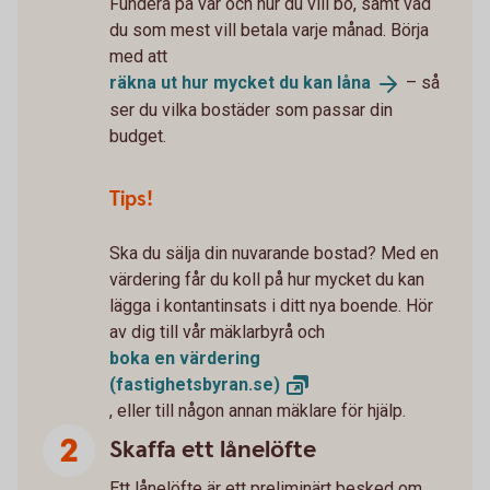
Fundera på var och hur du vill bo, samt vad
du som mest vill betala varje månad. Börja
med att
räkna ut hur mycket du kan
låna
– så
ser du vilka bostäder som passar din
budget.
Tips!
Ska du sälja din nuvarande bostad? Med en
värdering får du koll på hur mycket du kan
lägga i kontantinsats i ditt nya boende. Hör
av dig till vår mäklarbyrå och
boka en värdering
(fastighetsbyran.se)
, eller till någon annan mäklare för hjälp.
Skaffa ett lånelöfte
Ett lånelöfte är ett preliminärt besked om