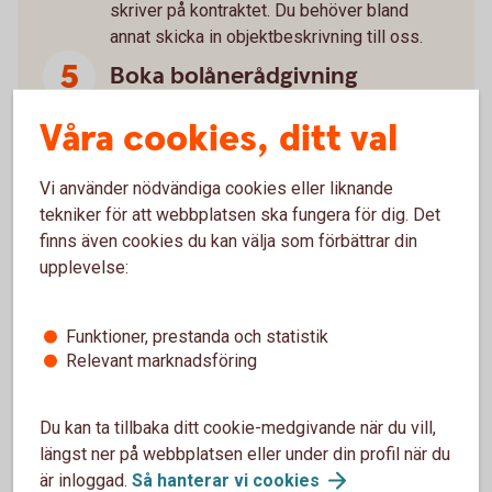
skriver på kontraktet. Du behöver bland
annat skicka in objektbeskrivning till oss.
Boka bolånerådgivning
Som ny bostadsägare är det mycket att ta
Våra cookies, ditt val
ställning till. Boka gärna en bolånerådgivning
med oss så går vi igenom allt du behöver
Vi använder nödvändiga cookies eller liknande
tänka på kring din nya bostad som till
tekniker för att webbplatsen ska fungera för dig. Det
exempel kreditupplägg, försäkringar och
finns även cookies du kan välja som förbättrar din
sparande.
upplevelse:
Glöm inte juridiken
Funktioner, prestanda och statistik
Relevant marknadsföring
Köper du bostad tillsammans? Glöm inte
juridiken. Vi kan hjälpa dig med avtal som
reglerar ägande, ekonomiskt ansvar och hur
Du kan ta tillbaka ditt cookie-medgivande när du vill,
eventuell vinst eller förlust delas vid
längst ner på webbplatsen eller under din profil när du
försäljning.
Familjejuridik
är inloggad.
Så hanterar vi
cookies