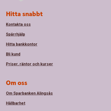
Sidfot
Hitta snabbt
Kontakta oss
Spärrhjälp
Hitta bankkontor
Bli kund
Priser, räntor och kurser
Om oss
Om Sparbanken Alingsås
Hållbarhet