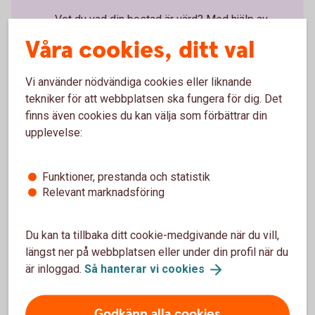
Vet du vad din bostad är värd? Med hjälp av
Fastighetsbyrån kan du få bostaden värderad.
Våra cookies, ditt val
Fastighetsbyrån
Appen och internetbanken
Vi använder nödvändiga cookies eller liknande
tekniker för att webbplatsen ska fungera för dig. Det
Sköt dina bankärenden - när och var du vill
finns även cookies du kan välja som förbättrar din
upplevelse:
Betala räkningar, gör överföringar, skicka
pengar, se över dina placeringar.
Funktioner, prestanda och statistik
Digitala
tjänster
Relevant marknadsföring
Du kan ta tillbaka ditt cookie-medgivande när du vill,
längst ner på webbplatsen eller under din profil när du
är inloggad.
Så hanterar vi
cookies
Erbjudanden
Godkänn alla cookies
Se vilka erbjudanden vi har som kan underlätta för dig och