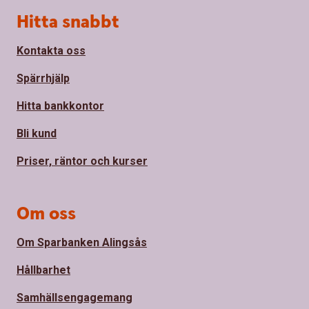
Sidfot
Hitta snabbt
Kontakta oss
Spärrhjälp
Hitta bankkontor
Bli kund
Priser, räntor och kurser
Om oss
Om Sparbanken Alingsås
Hållbarhet
Samhällsengagemang