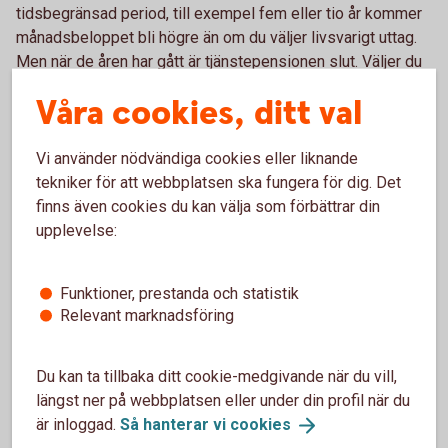
tidsbegränsad period, till exempel fem eller tio år kommer
månadsbeloppet bli högre än om du väljer livsvarigt uttag.
Men när de åren har gått är tjänstepensionen slut. Väljer du
livsvarigt uttag blir månadsutbetalningen lägre men du får
Våra cookies, ditt val
pengar varje månad livet ut.
Har du jobbat hos flera olika arbetsgivare som har betalat in
Vi använder nödvändiga cookies eller liknande
till tjänstepension kommer dina utbetalningar att komma
tekniker för att webbplatsen ska fungera för dig. Det
från flera olika håll.
finns även cookies du kan välja som förbättrar din
upplevelse:
Eget sparande
Funktioner, prestanda och statistik
De flesta som har arbetat heltid ett helt arbetsliv kan räkna
Relevant marknadsföring
med omkring 70-75 procent av sin slutlön i pension. Vill du
ha högre pension eller kunna vara flexibel med när och hur
du vill gå i pension, kan du även behöva ha ett privat
Du kan ta tillbaka ditt cookie-medgivande när du vill,
pensionssparande.
längst ner på webbplatsen eller under din profil när du
är inloggad.
Så hanterar vi
cookies