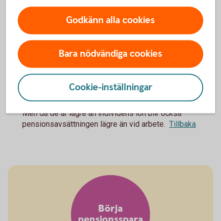
Garantipension
Godkänn alla cookies
Har du haft liten eller ingen arbetsinkomst under livet har du
rätt till garantipension. Den baseras främst på hur stor din
inkomstpension är och hur länge du bott i Sverige, men
Bara nödvändiga cookies
även ditt civilstånd.
Cookie-inställningar
Inkomster från föräldrapenning, studier, a-kassa,
1
sjuk- eller aktivitetsersättning är pensionsgrundande.
Men då de är lägre än individens lön blir också
pensionsavsättningen lägre än vid arbete.
Tillbaka
Börja
pensionsspara