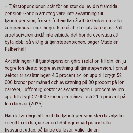
– Tjänstepensionen står för en stor del av din framtida
pension. Gör din arbetsgivare inte avsättning till
tjänstepension, försök förhandla så att de tänker om eller
kompenserar med högre lön så att du själv kan spara. Vill
arbetsgivaren ändå inte erbjuda det bör du överväga att
byta jobb, så viktig är tjänstepensionen, säger Madelén
Falkenhäll.
Avsättningen till tjänstepension görs i relation till din lön, ju
högre lön desto högre avsättning till tjänstepension. I privat
sektor är avsättningen 4,5 procent av lön upp till drygt 52
000 kronor per månad och avsättning på 30 procent på lön
däröver, i offentlig sektor är avsättningen 6 procent av lön
upp till drygt 52 000 kronor per månad och 31,5 procent på
lön däröver (2026)
När det är dags att ta ut din tjänstepension ska du välja hur
du vill ta ut den, under en tidsbegränsad period eller
livsvarigt uttag, så länge du lever. Väljer du en