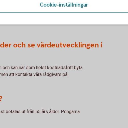
guiden får du hjälp att hitta bra fonder.
Cookie-inställningar
70-tal utvalda fonder från närmare 20 olika
ra specialister finns fondportföljer i olika
onder och se värdeutvecklingen i
en och kan när som helst kostnadsfritt byta
mmen att kontakta våra rådgivare på
?
st betalas ut från 55 års ålder. Pengarna