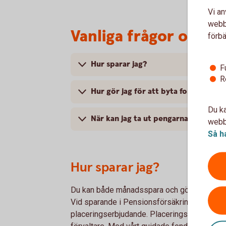
Vi an
webbp
Vanliga frågor och s
förbä
Hur sparar jag?
F
R
Hur gör jag för att byta fonder och
Du ka
När kan jag ta ut pengarna?
webbp
Så h
Hur sparar jag?
Du kan både månadsspara och göra engångsins
Vid sparande i Pensionsförsäkring med fonder
placeringserbjudande. Placeringserbjudande