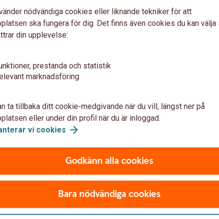
vänder nödvändiga cookies eller liknande tekniker för att
latsen ska fungera för dig. Det finns även cookies du kan välj
var
ttrar din upplevelse:
unktioner, prestanda och statistik
elevant marknadsföring
 se värdeutvecklingen i sparandet?
n ta tillbaka ditt cookie-medgivande när du vill, längst ner på
latsen eller under din profil när du är inloggad.
anterar vi
cookies
Godkänn alla cookies
ättningar. Du väljer själv belopp.
Bara nödvändiga cookies
 har du tillgång till vårt breda
t omfattar en mängd fonder från många olika