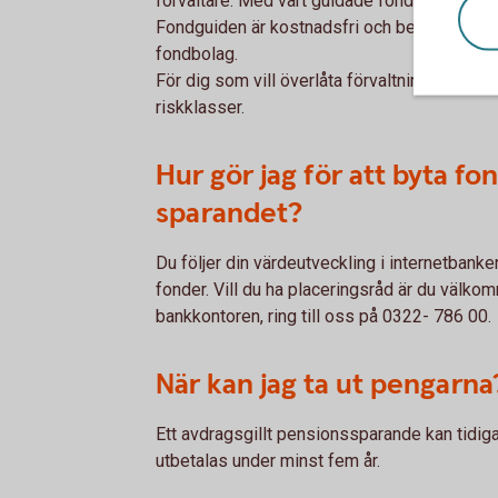
förvaltare. Med vårt guidade fondutbud i Fond
Fondguiden är kostnadsfri och består av ett 
fondbolag.
För dig som vill överlåta förvaltningen till vå
riskklasser.
Hur gör jag för att byta f
sparandet?
Du följer din värdeutveckling i internetbank
fonder. Vill du ha placeringsråd är du välko
bankkontoren, ring till oss på 0322- 786 00.
När kan jag ta ut pengarna
Ett avdragsgillt pensionssparande kan tidiga
utbetalas under minst fem år.