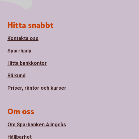
Sidfot
Hitta snabbt
Kontakta oss
Spärrhjälp
Hitta bankkontor
Bli kund
Priser, räntor och kurser
Om oss
Om Sparbanken Alingsås
Hållbarhet