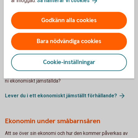
är inloggad.
Så hanterar vi
cookies
flytta ihop? Eller kanske är ni två vänner som slår era påsar
ihop? Oavsett anledning finns det några saker som är bra
Godkänn alla cookies
att tänka igenom innan flyttlasset går.
Flytta i hop - tänk på det
här
Bara nödvändiga cookies
Vägen till en jämställd ekonomi
Cookie-inställningar
Du kanske tror att du lever i ett jämställt förhållande, men är
ni ekonomiskt jämställda?
Lever du i ett ekonomiskt jämställt
förhållande?
Ekonomin under småbarnsåren
Att se över sin ekonomi och hur den kommer påverkas av