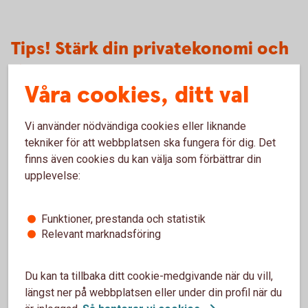
Tips! Stärk din privatekonomi och
finansiella hälsa
Våra cookies, ditt val
Hur mår din ekonomi?
Vi använder nödvändiga cookies eller liknande
God finansiell hälsa handlar om kunskap och förmåga att
tekniker för att webbplatsen ska fungera för dig. Det
hantera sin privatekonomi. När du har koll på din ekonomi
finns även cookies du kan välja som förbättrar din
och vet hur du kan påverka den, kan du också ta kontroll och
upplevelse:
öka din ekonomiska trygghet och frihet.
Funktioner, prestanda och statistik
Öka din finansiella
hälsa
Relevant marknadsföring
5 tips när du flyttar ihop
Du kan ta tillbaka ditt cookie-medgivande när du vill,
längst ner på webbplatsen eller under din profil när du
Har relationen tagit ett nytt kliv och ni har bestämt er för att