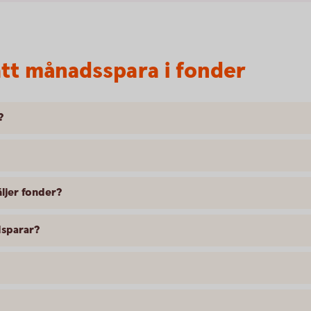
tt månadsspara i fonder
?
äljer fonder?
ndsparar?