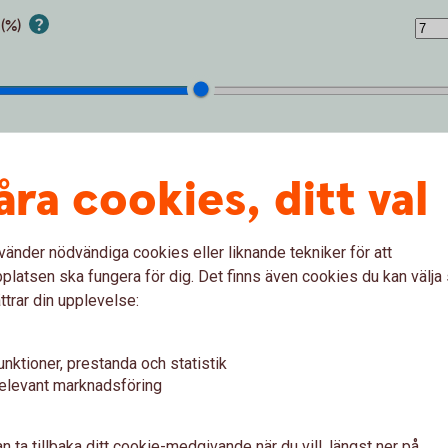
 (%)
Förväntat sparbelopp om 10 år
åra cookies, ditt val
172 019 kr
vänder nödvändiga cookies eller liknande tekniker för att
latsen ska fungera för dig. Det finns även cookies du kan välj
sättningar från dig är 120 000 kr.
Förväntad avkastning är +52 019 
ttrar din upplevelse:
Logga in och börja månadsspara
unktioner, prestanda och statistik
Inte kund än?
Bli kund med Mobilt
BankID
elevant marknadsföring
n ta tillbaka ditt cookie-medgivande när du vill, längst ner på