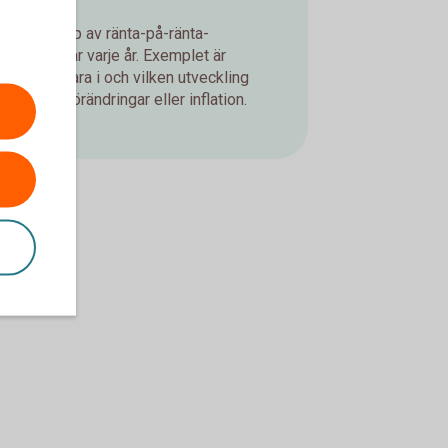
d med hjälp av ränta-på-ränta-
ning du får varje år. Exemplet är
jer att spara i och vilken utveckling
er, valutaförändringar eller inflation.