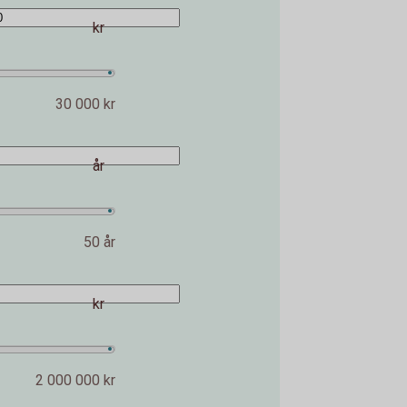
kr
30 000 kr
år
50 år
kr
2 000 000 kr