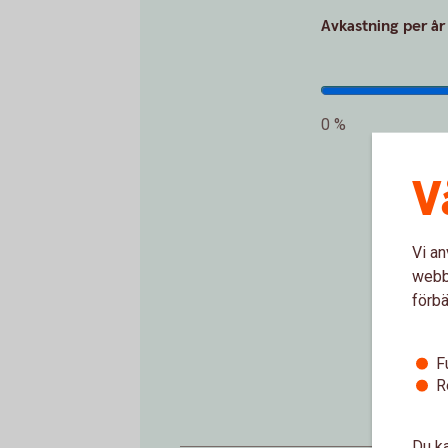
Avkastning per år
0 %
V
Vi an
webbp
In
förbä
F
R
Du ka