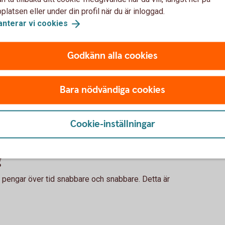
latsen eller under din profil när du är inloggad.
 hur ditt månadssparande i fonder skulle kunna utvecklas över ti
anterar vi
cookies
 pengar både på de pengar du själv satt in och dessutom på avkast
g. Den faktiska avkastningen beror på vilken typ av fonder du väl
och lägre än i exemplet. Vi har inte tagit hänsyn till skatter, avgift
Godkänn alla cookies
Bara nödvändiga cookies
Cookie-inställningar
r?
g
a pengar över tid snabbare och snabbare. Detta är