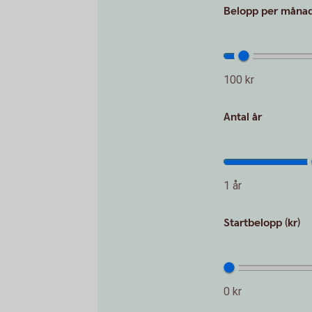
Belopp per månad 
100 kr
Antal år
1 år
Startbelopp (kr)
0 kr