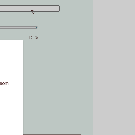
%
15 %
a som
kr.