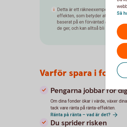
webbp
Detta är ett räkneexempel som visar
Så h
effekten, som betyder att du tjänar
baserat på en förväntad årsavkastnin
de ger, och kan alltså bli både högre 
Varför spara i fonde
Pengarna jobbar för di
Om dina fonder ökar i värde, växer din
tack vare ränta på ränta-effekten.
Ränta på ränta – vad är
det?
Du sprider risken