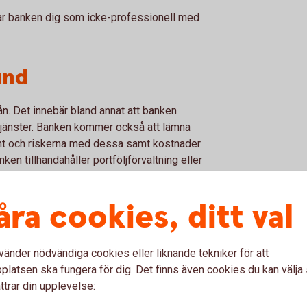
ar banken dig som icke-professionell med
und
. Det innebär bland annat att banken
jänster. Banken kommer också att lämna
ent och riskerna med dessa samt kostnader
ken tillhandahåller portföljförvaltning eller
döma om en tjänst eller ett instrument är
ler tjänsten eller rekommenderar
åra cookies, ditt val
bakgrund av kundens investeringsmål,
kunskap om tjänsten eller transaktionen. Vid
ng och investeringsrådgivning kommer banken
vänder nödvändiga cookies eller liknande tekniker för att
 bakgrund av kundens kunskaper och
latsen ska fungera för dig. Det finns även cookies du kan välj
 inte då kunden på egen begäran lägger
ttrar din upplevelse:
m banken bedömer vara okomplicerade.