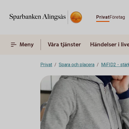
Privat
Företag
Meny
Våra tjänster
Händelser i liv
Privat
Spara och placera
MiFID2 - stä