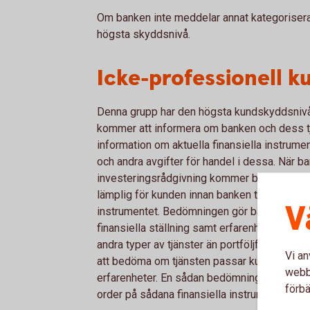
Om banken inte meddelar annat kategoriser
högsta skyddsnivå.
Icke-professionell k
Denna grupp har den högsta kundskyddsnivån
kommer att informera om banken och dess t
information om aktuella finansiella instrum
och andra avgifter för handel i dessa. När ban
investeringsrådgivning kommer banken att be
lämplig för kunden innan banken tillhandahål
V
instrumentet. Bedömningen gör banken mot 
finansiella ställning samt erfarenhet av och 
andra typer av tjänster än portföljförvaltni
Vi an
att bedöma om tjänsten passar kunden mot
webbp
erfarenheter. En sådan bedömning görs dock
förbä
order på sådana finansiella instrument so