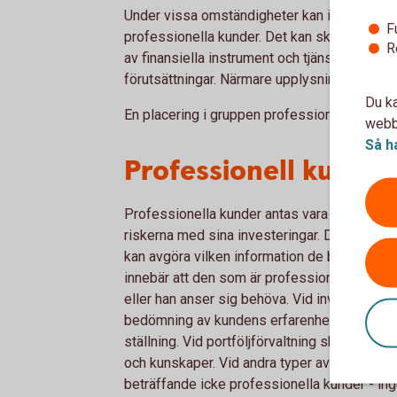
Under vissa omständigheter kan icke-profess
F
professionella kunder. Det kan ske generellt,
R
av finansiella instrument och tjänster. För e
förutsättningar. Närmare upplysningar lämnas 
Du ka
En placering i gruppen professionella placer
webbp
Så h
Professionell kund
Professionella kunder antas vara i stånd att
riskerna med sina investeringar. De förvänta
kan avgöra vilken information de behöver för
innebär att den som är professionell kund 
eller han anser sig behöva. Vid investering
bedömning av kundens erfarenhet och kunska
ställning. Vid portföljförvaltning sker inte
och kunskaper. Vid andra typer av tjänster ske
beträffande icke professionella kunder - i