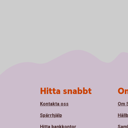
Sidfot
Hitta snabbt
Om
Kontakta oss
Om S
Spärrhjälp
Håll
Hitta bankkontor
Sam