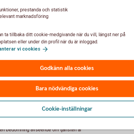
ionella kunder flyttas till gruppen
unktioner, prestanda och statistik
 eller för en viss grupp eller vissa grupper
elevant marknadsföring
n sådan omplacering gäller speciella
av din rådgivare eller ditt lokala bankkontor.
n ta tillbaka ditt cookie-medgivande när du vill, längst ner på
are gör att skyddsnivån minskar.
latsen eller under din profil när du är inloggad.
anterar vi
cookies
Godkänn alla cookies
 fatta sina egna investeringsbeslut och förstå
s normalt ha sådana kunskaper att de själva
 att kunna göra ett investeringsbeslut. Det
Bara nödvändiga cookies
själv måste begära den information som hon
srådgivning gör banken normalt inte någon
Cookie-inställningar
per och inte av kundens finansiella
 heller någon bedömning av kundens erfarenhet
r till skillnad från vad som gäller
ngen bedömning avseende om tjänsten är