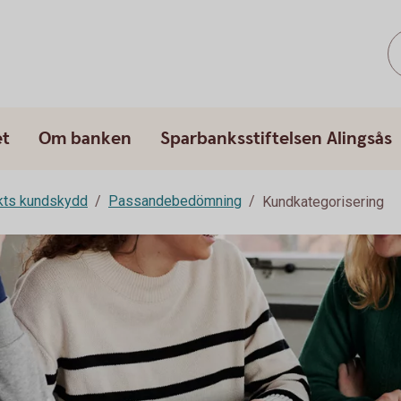
et
Om banken
Sparbanksstiftelsen Alingsås
rkts kundskydd
Passandebedömning
Kundkategorisering