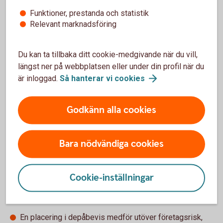
först när depåbeviset säljs och påverkas även av
Funktioner, prestanda och statistik
valutakursen. En värdestegring kan minska eller till och med
Relevant marknadsföring
bli negativ om valutakursen har gått ned kraftigt sedan
depåbeviset köptes.
Du kan ta tillbaka ditt cookie-medgivande när du vill,
längst ner på webbplatsen eller under din profil när du
är inloggad.
Så hanterar vi
cookies
För- och nackdelar med depåbevis
Godkänn alla cookies
Fördelar
Bara nödvändiga cookies
Du kan köpa aktien på den lokala marknadsplatsen i
stället för den utländska marknadsplatsen vilket kan
medföra att du slipper dyra transaktionsavgifter.
Cookie-inställningar
Nackdelar
En placering i depåbevis medför utöver företagsrisk,