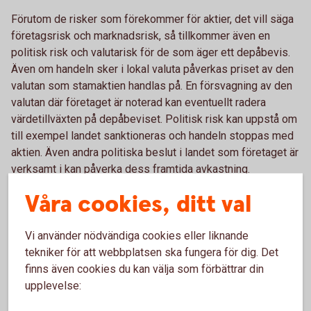
Förutom de risker som förekommer för aktier, det vill säga
företagsrisk och marknadsrisk, så tillkommer även en
politisk risk och valutarisk för de som äger ett depåbevis.
Även om handeln sker i lokal valuta påverkas priset av den
valutan som stamaktien handlas på. En försvagning av den
valutan där företaget är noterad kan eventuellt radera
värdetillväxten på depåbeviset. Politisk risk kan uppstå om
till exempel landet sanktioneras och handeln stoppas med
aktien. Även andra politiska beslut i landet som företaget är
verksamt i kan påverka dess framtida avkastning.
Våra cookies, ditt val
Vad påverkar avkastningen?
Vi använder nödvändiga cookies eller liknande
tekniker för att webbplatsen ska fungera för dig. Det
Avkastningen består av tre delar på ett depåbevis.
finns även cookies du kan välja som förbättrar din
Aktieutdelning, värdestegring och valutakursens utveckling.
upplevelse:
Utdelning bestäms på den årliga bolagsstämman och
betalas ut under året. Värdestegringens avkastning uppstår