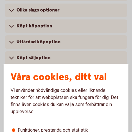
Olika slags optioner
Köpt köpoption
Utfärdad köpoption
Köpt säljoption
Våra cookies, ditt val
Utfärdad säljoption
Covered Call – Öka din avkastning i stillastående
Vi använder nödvändiga cookies eller liknande
marknad
tekniker för att webbplatsen ska fungera för dig. Det
finns även cookies du kan välja som förbättrar din
upplevelse:
Fakta om optionshandel
Funktioner, prestanda och statistik