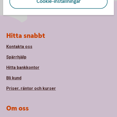
Cookie-inställningar
Sidfot
Hitta snabbt
Kontakta oss
Spärrhjälp
Hitta bankkontor
Bli kund
Priser, räntor och kurser
Om oss