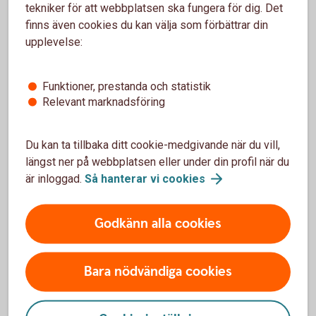
Börsåret får summeras som annorlunda och svårt att
tekniker för att webbplatsen ska fungera för dig. Det
förutse. Den amerikanska administrationens agerande har
finns även cookies du kan välja som förbättrar din
tillsammans med AI och valutautveckling varit i ständigt
upplevelse:
fokus. Trots det snabba och osäkra nyhetsflödet samt
besvikelser relaterat till ekonomisk återhämtning har
marknaden generellt hanterat situationen väl.
Funktioner, prestanda och statistik
Relevant marknadsföring
- På många områden kvarstår absolut frågetecken men det
positiva underliggande sentimentet i marknaden väger
Du kan ta tillbaka ditt cookie-medgivande när du vill,
tyngre. Förutsättningarna för ekonomisk återhämtning och
längst ner på webbplatsen eller under din profil när du
vinsttillväxt är goda samtidigt som penning- och
är inloggad.
Så hanterar vi
cookies
finanspolitik stöttar.
Godkänn alla cookies
Bara nödvändiga cookies