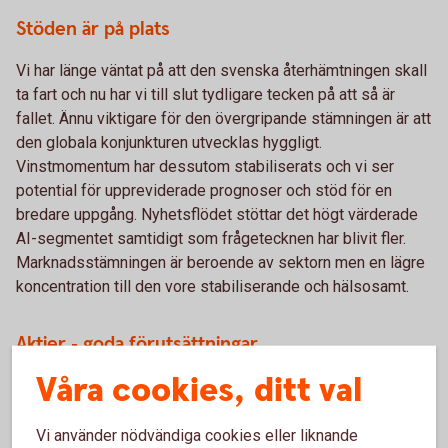
Stöden är på plats
Vi har länge väntat på att den svenska återhämtningen skall
ta fart och nu har vi till slut tydligare tecken på att så är
fallet. Ännu viktigare för den övergripande stämningen är att
den globala konjunkturen utvecklas hyggligt.
Vinstmomentum har dessutom stabiliserats och vi ser
potential för uppreviderade prognoser och stöd för en
bredare uppgång. Nyhetsflödet stöttar det högt värderade
AI-segmentet samtidigt som frågetecknen har blivit fler.
Marknadsstämningen är beroende av sektorn men en lägre
koncentration till den vore stabiliserande och hälsosamt.
Aktier - goda förutsättningar
Våra cookies, ditt val
Vi vidhåller vår tydliga övervikt i aktier då vi fortsatt ser att
medvinden är starkare än motvinden.
Vi använder nödvändiga cookies eller liknande