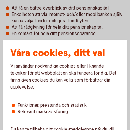
Att få en bättre överblick av ditt pensionskapital.
Enkelheten att via internet- och/eller mobilbanken själv
kunna välja fonder och göra fondbyten.
Att få rådgivning för hela ditt pensionskapital.
En kontakt för hela ditt pensionssparande.
Genom kontinuerlig dialog med din rådgivare kan du få
Våra cookies, ditt val
skräddarsydda lösningar som matchar dina personliga mål
och omständigheter.
Vi använder nödvändiga cookies eller liknande
Johanna Westlund och Åsa Strömberg,
tekniker för att webbplatsen ska fungera för dig. Det
Försäkringsspecialister hjälper dig vid frågor, du hittar
finns även cookies du kan välja som förbättrar din
deras
kontaktuppgifter här
upplevelse:
Funktioner, prestanda och statistik
Relevant marknadsföring
Du kan ta tillbaka ditt cookie-medgivande när du vill,