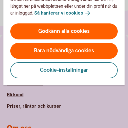
längst ner på webbplatsen eller under din profil när du
är inloggad.
Så hanterar vi cookies
Godkänn alla cookies
Sidfot
Hitta snabbt
Bara nödvändiga cookies
Kontakta oss
Cookie-inställningar
Spärrhjälp
Hitta bankkontor
Bli kund
Priser, räntor och kurser