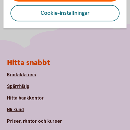
Cookie-inställningar
Sidfot
Hitta snabbt
Kontakta oss
Spärrhjälp
Hitta bankkontor
Bli kund
Priser, räntor och kurser