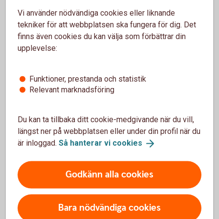
och Estrad. Per fick möjligheten att ställa de frågor som han
Vi använder nödvändiga cookies eller liknande
själv undrade över, bland annat, i rollen som förtroendevald.
tekniker för att webbplatsen ska fungera för dig. Det
Vi vet att ni är flera som undrar hur Stiftelsen Eken är
finns även cookies du kan välja som förbättrar din
organiserade nu och hur deras framtidsplaner mm ser ut.
upplevelse:
Här kommer svar på vissa av dessa frågor.
Förhoppningsvis får vi tillfälle att dyka ner än mer i dessa
frågor framöver.
Funktioner, prestanda och statistik
Relevant marknadsföring
Med det sagt, så önskar jag alla en god jul och
ett gott nytt år!
Du kan ta tillbaka ditt cookie-medgivande när du vill,
längst ner på webbplatsen eller under din profil när du
är inloggad.
Så hanterar vi
cookies
/Rebecca Bitto
Godkänn alla cookies
Bara nödvändiga cookies