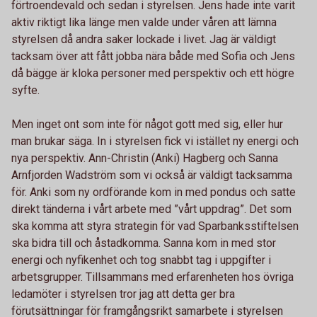
förtroendevald och sedan i styrelsen. Jens hade inte varit
aktiv riktigt lika länge men valde under våren att lämna
styrelsen då andra saker lockade i livet. Jag är väldigt
tacksam över att fått jobba nära både med Sofia och Jens
då bägge är kloka personer med perspektiv och ett högre
syfte.
Men inget ont som inte för något gott med sig, eller hur
man brukar säga. In i styrelsen fick vi istället ny energi och
nya perspektiv. Ann-Christin (Anki) Hagberg och Sanna
Arnfjorden Wadström som vi också är väldigt tacksamma
för. Anki som ny ordförande kom in med pondus och satte
direkt tänderna i vårt arbete med ”vårt uppdrag”. Det som
ska komma att styra strategin för vad Sparbanksstiftelsen
ska bidra till och åstadkomma. Sanna kom in med stor
energi och nyfikenhet och tog snabbt tag i uppgifter i
arbetsgrupper. Tillsammans med erfarenheten hos övriga
ledamöter i styrelsen tror jag att detta ger bra
förutsättningar för framgångsrikt samarbete i styrelsen