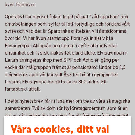
även framöver.
Operativt har mycket fokus legat på just ”vårt uppdrag” och
omarbetningen som syftar till att förtydliga och förklara vårt
syfte och vad det är Sparbanksstiftelsen vill åstadkomma
över tid. Vi har även startat upp flera nya initiativ bl.a.
Elvisgympa i Alingsås och Lerum i syfte att motverka
ensamhet och fysisk inaktivitet bland äldre. Elvisgympan i
Lerum arrangeras ihop med SPF och Actic en gång per
vecka där målgruppen främst är pensionärer. Under de 2,5
månaderna som vår konsult Åsa har hållit i gympan har
Lerums Elvisgympa besökts av ca 800 äldre! Ett
fantastiskt utfall.
I detta nyhetsbrev får ni läsa mer om tre av våra strategiska
samarbeten. Två av dom rör Nyföretagarcentrum som är en
del av vår näringslivssatsning för att främja nyföretagandet
i våra kommuner. Vi har också låtit vår förtroendevalde Per
Våra cookies, ditt val
Svensson intervjua Stiftelsen Eken om deras verksamhet