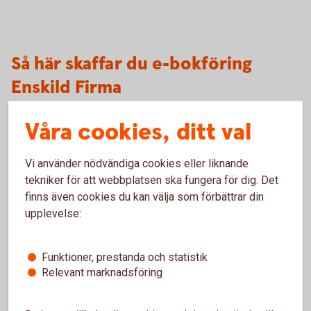
Så här skaffar du e-bokföring
Enskild Firma
Våra cookies, ditt val
Intresseanmälan
Vi använder nödvändiga cookies eller liknande
Fyll i formuläret nedan så kontaktar vi dig.
tekniker för att webbplatsen ska fungera för dig. Det
finns även cookies du kan välja som förbättrar din
Intresseanmälan
(speedledger.se)
upplevelse:
Funktioner, prestanda och statistik
Relevant marknadsföring
Besök oss