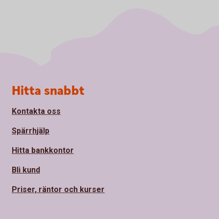
Sidfot
Hitta snabbt
Kontakta oss
Spärrhjälp
Hitta bankkontor
Bli kund
Priser, räntor och kurser