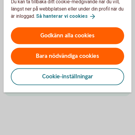
Du kan ta tillbaka ditt cookie-medgivande när du vill,
Välkommen till ett av våra kontor så hjälper vi dig.
längst ner på webbplatsen eller under din profil när du
är inloggad.
Så hanterar vi
cookies
Hitta ditt
bankkontor
Godkänn alla cookies
Bara nödvändiga cookies
Ring oss
Ring oss för att få hjälp med företagets affärer.
Cookie-inställningar
Ring 0322-78600