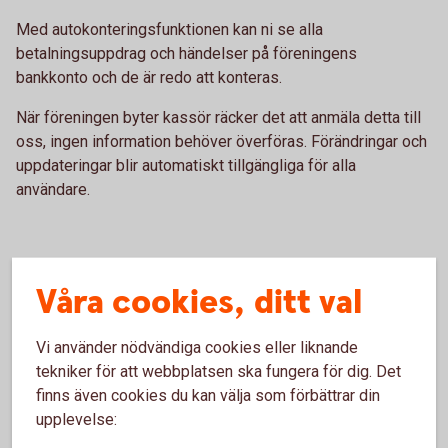
Med autokonteringsfunktionen kan ni se alla
betalningsuppdrag och händelser på föreningens
bankkonto och de är redo att konteras.
När föreningen byter kassör räcker det att anmäla detta till
oss, ingen information behöver överföras. Förändringar och
uppdateringar blir automatiskt tillgängliga för alla
användare.
Våra cookies, ditt val
e-bokföring Skog- och Lantbruk
Vi använder nödvändiga cookies eller liknande
Med e-bokföring Skog- och Lantbruk kan du sköta
tekniker för att webbplatsen ska fungera för dig. Det
företagets bokföring direkt i internetbanken.
finns även cookies du kan välja som förbättrar din
e-bokföring Skog- och Lantbruk passar alla skogs- och
upplevelse:
lantbruk som gör sina leverantörsbetalningar via