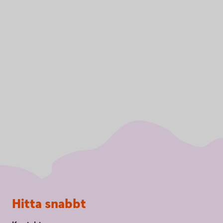
Sidfot
Hitta snabbt