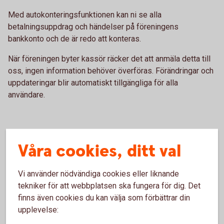
Med autokonteringsfunktionen kan ni se alla
betalningsuppdrag och händelser på föreningens
bankkonto och de är redo att konteras.
När föreningen byter kassör räcker det att anmäla detta till
oss, ingen information behöver överföras. Förändringar och
uppdateringar blir automatiskt tillgängliga för alla
användare.
Våra cookies, ditt val
e-bokföring Skog- och Lantbruk
Vi använder nödvändiga cookies eller liknande
Med e-bokföring Skog- och Lantbruk kan du sköta
tekniker för att webbplatsen ska fungera för dig. Det
företagets bokföring direkt i internetbanken.
finns även cookies du kan välja som förbättrar din
e-bokföring Skog- och Lantbruk passar alla skogs- och
upplevelse:
lantbruk som gör sina leverantörsbetalningar via