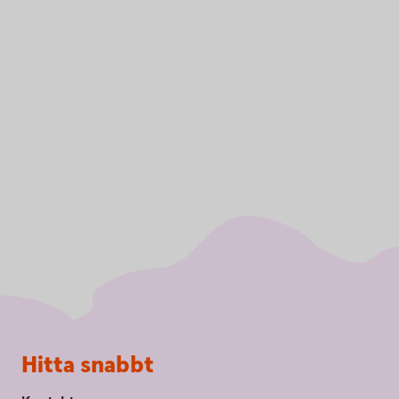
Sidfot
Hitta snabbt