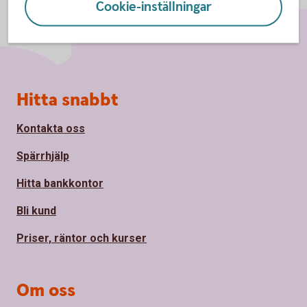
Cookie-inställningar
Sidfot
Hitta snabbt
Kontakta oss
Spärrhjälp
Hitta bankkontor
Bli kund
Priser, räntor och kurser
Om oss