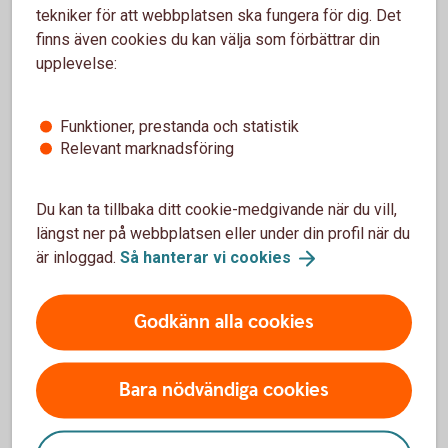
tekniker för att webbplatsen ska fungera för dig. Det
finns även cookies du kan välja som förbättrar din
Support
upplevelse:
Funktioner, prestanda och statistik
Relevant marknadsföring
För att se detta innehåll behöver du först
godkänna cookies för Funktioner, prestanda
och statistik.
Du kan ta tillbaka ditt cookie-medgivande när du vill,
längst ner på webbplatsen eller under din profil när du
Inställningar för cookies
är inloggad.
Så hanterar vi
cookies
Godkänn alla cookies
Bara nödvändiga cookies