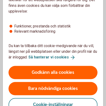
ISO20022
finns även cookies du kan välja som förbättrar din
upplevelse:
Funktioner, prestanda och statistik
Betala löner
Relevant marknadsföring
Du kan ta tillbaka ditt cookie-medgivande när du vill,
Löner och andra utbetalningar
längst ner på webbplatsen eller under din profil när du
är inloggad.
Så hanterar vi
cookies
Att betala ut lön i rätt tid är lika viktigt för dig som
arbetsgivare som för de anställda. Vi har lönetjänster
som passar oavsett antal anställda.
Godkänn alla cookies
Löner och andra
utbetalningar
Bara nödvändiga cookies
Cookie-inställningar