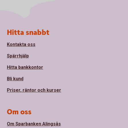
Sidfot
Hitta snabbt
Kontakta oss
Spärrhjälp
Hitta bankkontor
Bli kund
Priser, räntor och kurser
Om oss
Om Sparbanken Alingsås