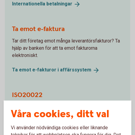
Internationella
betalningar
Ta emot e-faktura
Tar ditt företag emot många leverantörsfakturor? Ta
hjälp av banken för att ta emot fakturorna
elektroniskt.
Ta emot e-fakturor i
affärssystem
ISO20022
Vi erbjuder möjlighet att ta emot betalningsuppdrag
Våra cookies, ditt val
och leverera information till våra kunder för flera
olika tjänster.
Vi använder nödvändiga cookies eller liknande
tekniker för att webbplatsen ska fungera för dig. Det