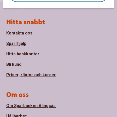
Sidfot
Hitta snabbt
Kontakta oss
Spärrhjälp
Hitta bankkontor
Bli kund
Priser, räntor och kurser
Om oss
Om Sparbanken Alingsås
Hållbarhet