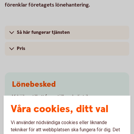
förenklar företagets lönehantering.
Så här fungerar tjänsten
Pris
Lönebesked
Vi hjälper till att framställa och distribuera
lönebesked till ert företags anställda i Sverige eller
Våra cookies, ditt val
utomlands.
Vi använder nödvändiga cookies eller liknande
Lönebesked
tekniker för att webbplatsen ska fungera för dig. Det