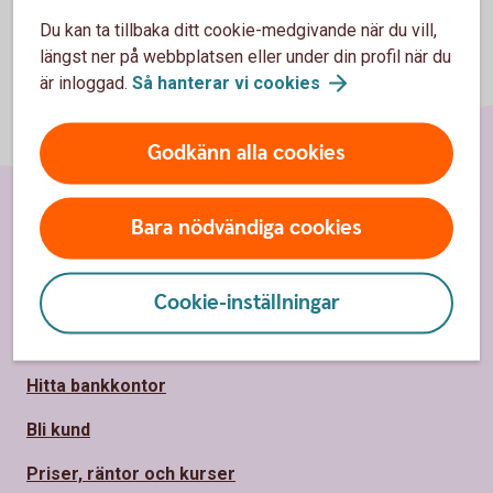
Du kan ta tillbaka ditt cookie-medgivande när du vill,
längst ner på webbplatsen eller under din profil när du
är inloggad.
Så hanterar vi
cookies
Godkänn alla cookies
Bara nödvändiga cookies
Sidfot
Hitta snabbt
Kontakta oss
Cookie-inställningar
Spärrhjälp
Hitta bankkontor
Bli kund
Priser, räntor och kurser