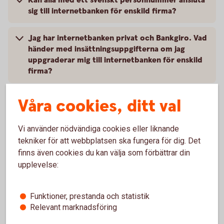
Kan alla med ett svenskt personnummer ansluta
sig till internetbanken för enskild firma?
Jag har internetbanken privat och Bankgiro. Vad
händer med insättningsuppgifterna om jag
uppgraderar mig till internetbanken för enskild
firma?
Visas historik för uppdrag, t.ex. betalningar som
Våra cookies, ditt val
är gjorda, i privatdelen eller företagsdelen av
internetbanken för enskild firma?
Vi använder nödvändiga cookies eller liknande
tekniker för att webbplatsen ska fungera för dig. Det
Finns det någon beloppsgräns för överföringar
finns även cookies du kan välja som förbättrar din
och betalningar via
upplevelse:
internetbanken/mobilbanken?
Funktioner, prestanda och statistik
Relevant marknadsföring