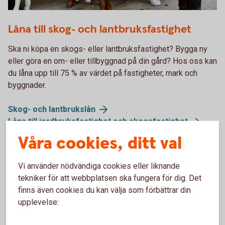
Father and son feeding the calves
Låna till skog- och lantbruksfastighet
Ska ni köpa en skogs- eller lantbruksfastighet? Bygga ny
eller göra en om- eller tillbyggnad på din gård? Hos oss kan
du låna upp till 75 % av värdet på fastigheter, mark och
byggnader.
Skog- och
lantbrukslån
Låna till jordbruksfastighet och
skogsfastighet
Låna till skog- och lantbruksfastighet
Våra cookies, ditt val
Ska ni köpa en skogs- eller lantbruksfastighet? Bygga ny
Vi använder nödvändiga cookies eller liknande
eller göra en om- eller tillbyggnad på din gård? Hos oss kan
tekniker för att webbplatsen ska fungera för dig. Det
du låna upp till 75 % av värdet på fastigheter, mark och
finns även cookies du kan välja som förbättrar din
byggnader.
upplevelse:
Låna till skog- och
lantbruksfastigheter