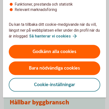
Funktioner, prestanda och statistik
Relevant marknadsföring
Energilån till företag och BRF
Du kan ta tillbaka ditt cookie-medgivande när du vill,
längst ner på webbplatsen eller under din profil när du
Behöver företaget eller bostadsrättsföreningen hjälp
är inloggad.
Så hanterar vi
cookies
med finansiering för energiinvesteringar? Då kan
Energilån företag vara rätt lösning. Vårt energilån kan
Godkänn alla cookies
användas både till material- och arbetskostnad för
utvalda åtgärder.
Bara nödvändiga cookies
Energilån
företag
Cookie-inställningar
Hållbar byggbransch