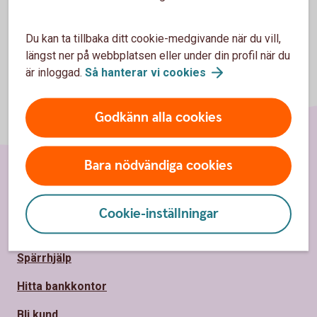
Du kan ta tillbaka ditt cookie-medgivande när du vill,
längst ner på webbplatsen eller under din profil när du
är inloggad.
Så hanterar vi
cookies
Godkänn alla cookies
Bara nödvändiga cookies
Sidfot
Hitta snabbt
Cookie-inställningar
Kontakta oss
Spärrhjälp
Hitta bankkontor
Bli kund