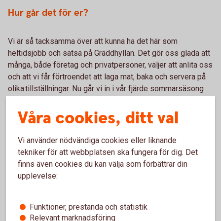
Hur går det för er?
Vi är så tacksamma över att kunna ha det här som
heltidsjobb och satsa på Gräddhyllan. Det gör oss glada att
många, både företag och privatpersoner, väljer att anlita oss
och att vi får förtroendet att laga mat, baka och servera på
olika tillställningar. Nu går vi in i vår fjärde sommarsäsong
och i år har vi anställt egen personal som kommer hänga
Våra cookies, ditt val
med på bröllop och event. Vi siktar på att vår nya lokal
är klar i höst och ser fram emot att välkomna välbekanta och
nya ansikten.
Vi använder nödvändiga cookies eller liknande
tekniker för att webbplatsen ska fungera för dig. Det
Tack Julia och Jonna. Det är inspirerande att se hur ni följer
finns även cookies du kan välja som förbättrar din
era drömmar och driver ert företag så långsiktigt. Era
upplevelse:
gedigna arbete gör skillnad för hela vårt område.
Funktioner, prestanda och statistik
Relevant marknadsföring