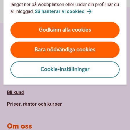
längst ner på webbplatsen eller under din profil när du
är inloggad.
Så hanterar vi
cookies
Godkänn alla cookies
Sidfot
Hitta snabbt
Bara nödvändiga cookies
Kontakta oss
Cookie-inställningar
Spärrhjälp
Hitta bankkontor
Bli kund
Priser, räntor och kurser
Om oss