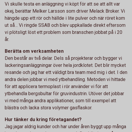
Vi skulle testa en anläggning vi köpt för att se att allt var
okej, berättar Melker Larsson som driver Melack Broker. Vi
hängde upp ett rör och hällde i lite pulver och när röret kom
ut så… Vi ringde SSAB och blev uppkallade direkt eftersom
vi plötsligt löst ett problem som branschen jobbat på i 20
år.
Berätta om verksamheten
Den består av två delar. Dels så projekterar och bygger vi
lackeringsanläggningar över hela jordklotet. Det blir mycket
resande och jag har ett väldigt bra team med mig i det. I den
andra delen jobbar vi med ytbehandling. Metoden vi hittade
för att applicera termoplast i rör använder vi för att
ytbehandla bergsbultar för gruvindustrin. Utöver det jobbar
vi med många andra applikationer, som till exempel att
blästra och lacka stora volymer gasflaskor.
Hur tänker du kring företagandet?
Jag jagar aldrig kunder och har under åren byggt upp många