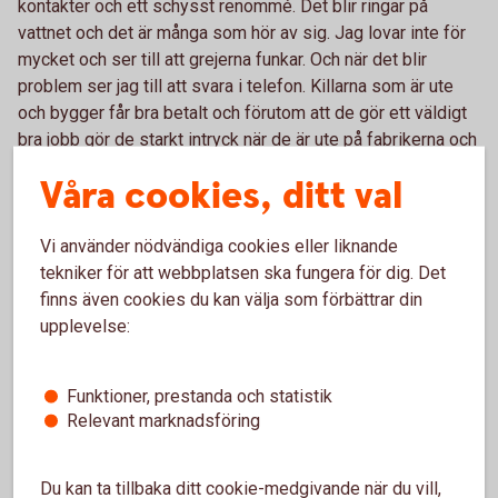
kontakter och ett schysst renommé. Det blir ringar på
vattnet och det är många som hör av sig. Jag lovar inte för
mycket och ser till att grejerna funkar. Och när det blir
problem ser jag till att svara i telefon. Killarna som är ute
och bygger får bra betalt och förutom att de gör ett väldigt
bra jobb gör de starkt intryck när de är ute på fabrikerna och
jobbar.
Våra cookies, ditt val
Tack Melack
för ert viktiga arbete. Vi gillar hur ni bygger
ert företag så långsiktigt. Tillsammans är vi starka och får
Vi använder nödvändiga cookies eller liknande
vårt område att växa och må bra.
tekniker för att webbplatsen ska fungera för dig. Det
finns även cookies du kan välja som förbättrar din
upplevelse:
Funktioner, prestanda och statistik
Relevant marknadsföring
Du kan ta tillbaka ditt cookie-medgivande när du vill,