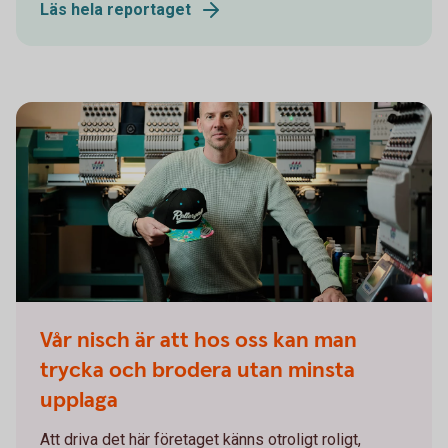
Läs hela reportaget
Eget Tryck
Vår nisch är att hos oss kan man
trycka och brodera utan minsta
upplaga
Att driva det här företaget känns otroligt roligt,