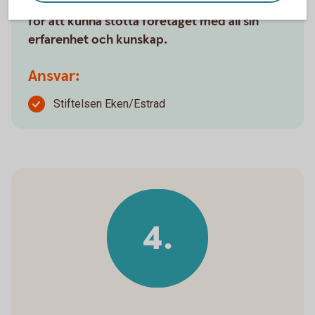
De handplockas för sin spetskompetens och
för att kunna stötta företaget med all sin
erfarenhet och kunskap.
Ansvar:
Stiftelsen Eken/Estrad
4.