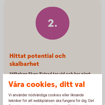
2.
Hittat potential och
skalbarhet
Stiftelsen Eken/Estrad tar vid och har gjort
en bedömning av företagen utifrån faktorer
Våra cookies, ditt val
som tillväxtpotential och skalbarhet.
Vi använder nödvändiga cookies eller liknande
Ansvar:
tekniker för att webbplatsen ska fungera för dig. Det