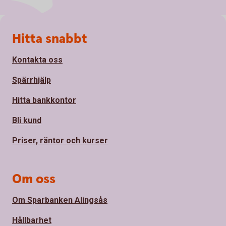
Sidfot
Hitta snabbt
Kontakta oss
Spärrhjälp
Hitta bankkontor
Bli kund
Priser, räntor och kurser
Om oss
Om Sparbanken Alingsås
Hållbarhet