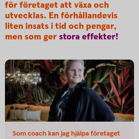
för företaget att växa och
utvecklas. En förhållandevis
liten insats i tid och pengar,
men som ger
stora
effekter!
Som coach kan jag hjälpa företaget