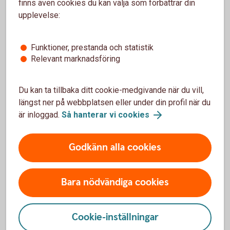
finns även cookies du kan välja som förbättrar din
Stiftelsen Eken/Estrad
upplevelse:
Funktioner, prestanda och statistik
Relevant marknadsföring
Du kan ta tillbaka ditt cookie-medgivande när du vill,
3.
längst ner på webbplatsen eller under din profil när du
är inloggad.
Så hanterar vi cookies
Godkänn alla cookies
Coacher handplockas
Bara nödvändiga cookies
Varje antaget företag matchas med fyra
coacher.
Cookie-inställningar